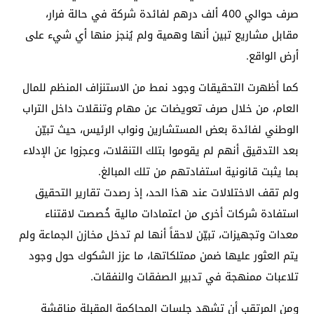
صرف حوالي 400 ألف درهم لفائدة شركة في حالة فرار،
مقابل مشاريع تبين أنها وهمية ولم يُنجز منها أي شيء على
أرض الواقع.
كما أظهرت التحقيقات وجود نمط من الاستنزاف المنظم للمال
العام، من خلال صرف تعويضات عن مهام وتنقلات داخل التراب
الوطني لفائدة بعض المستشارين ونواب الرئيس، حيث تبيّن
بعد التدقيق أنهم لم يقوموا بتلك التنقلات، وعجزوا عن الإدلاء
بما يثبت قانونية استفادتهم من تلك المبالغ.
ولم تقف الاختلالات عند هذا الحد، إذ رصدت تقارير التحقيق
استفادة شركات أخرى من اعتمادات مالية خُصصت لاقتناء
معدات وتجهيزات، تبيّن لاحقاً أنها لم تدخل مخازن الجماعة ولم
يتم العثور عليها ضمن ممتلكاتها، ما عزز الشكوك حول وجود
تلاعبات ممنهجة في تدبير الصفقات والنفقات.
ومن المرتقب أن تشهد جلسات المحاكمة المقبلة مناقشة