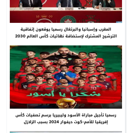
المغرب وإسبانيا والبرتغال رسميا يوقعون إتفاقية
الترشيح المشترك لإستضافة نهائيات كأس العالم 2030
رسميا تأجيل مباراة الأسود وليبيريا برسم تصفيات كأس
إفريقيا للأمم-كوت ديفوار 2024 بسبب الزلازل