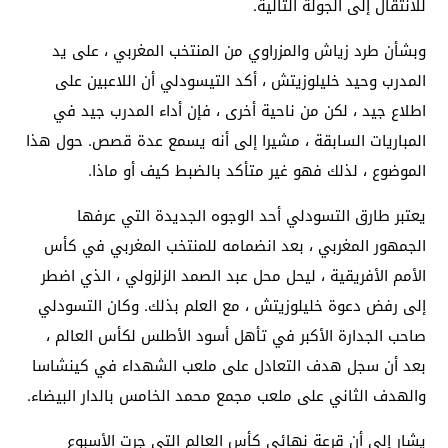
للانتقال إلى الجولة التالية.
وبشأن طرد زياش والمزراوي من المنتخب المغربي ، على يد
المدرب وحيد خليلوزيتش ، أكد التيسودلي أن اللاعبين على
اطلاع جيد ، لكن من ناحية أخرى ، فإن أداء المدرب جيد في
المباريات السابقة ، مشيرا إلى أنه يسمع عدة قصص. حول هذا
الموضوع ، لذلك فهو غير متأكد بالضبط كيف أو ماذا.
يعتبر طارق التسودلي أحد الوجوه الجديدة التي عرفها
الجمهور المغربي ، بعد انضمامه للمنتخب المغربي في كأس
الأمم الأفريقية ، ليحل محل عبد الصمد الزلزولي ، الذي اضطر
إلى رفض دعوة خليلوزيتش ، مع العلم بذلك. وكان التسودلي
صاحب الجدارة الأكبر في تأهل أسود الأطلس لكأس العالم ،
بعد أن سجل هدف التعادل على ملعب الشهداء في كينشاسا
والهدف الثاني على ملعب مجمع محمد الخامس بالدار البيضاء.
يشار إلى أن قرعة نهائي كأس العالم التي جرت الأسبوع