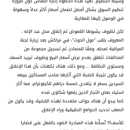
وسيئة التنظيم. تُعيد هذه الخطوة إثارة النقاش حول ضرورة
تنظيم السوق بشكل أفضل لضمان أسعار أكثر عدلاً وسهولة
في الوصول إليها للمغاربة.
لكن لظروف يشبوها الغموض تم إغلاق محل عبد الإله ،
المعروف بلقب “مول الحوت”، في مراكش بعد زيارة لجنة
المراقبة لمحله. وفقًا للمصادر، تم تسجيل مجموعة من
المخالفات تتعلق بعدم عرض أسعار البيع وظروف تبريد السمك
ومستوى النظافة … ومع ذلك، هناك تكهنات بأن هذا الإغلاق
قد يكون نتيجة للضجة التي أثارها صاحب المساكين ببيعه
السردين بسعر لا يتعدى خمسة دراهم للكيلوغرام، مما أثار
استياء بعض التجار الذين رفعوا شكاوى ضده
كما ببدو أن هناك جوانب متعددة لهذه القضية، وقد يكون من
الصعب تحديد الدوافع الحقيقية وراء الإغلاق.
للأسف!!! تُسلِّط هذه المبادرة الضوء بالفعل على قضايا