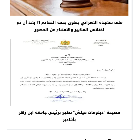
ملف سعيدة العمراني يطوى بحجة التقادم !؟ بعد أن تم
اختلاس الملايير والامتناع عن الحضور
فضيحة “دبلومات قيلش” تطيح برئيس جامعة ابن زهر
بأكادير