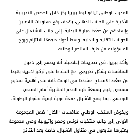
المدرب الوطني تياغو ليما بيريرا ركز خلال الحصص التدريبية
الأخيرة على الجانب الذهني، بهدف رفع معنويات اللاعبين
وإبعادهم عن ضغط مباراة البداية، إلى جانب الاشتغال على
الجوانب التقنية والبدنية، وسط أجواء طبعها الالتزام وروح
المسؤولية من طرف العناصر الوطنية.
وأكد بيريرا، في تصريحات إعلامية، أنه يطمح إلى دخول
المنافسات بشكل تدريجي، مع الحفاظ على تركيز لاعبيه بعيدا
عن ضغط الافتتاح، مشددا في الوقت ذاته على أهمية تقديم
مستوى يليق بسمعة كرة القدم المغربية أمام المنتخب
التونسي، بما يمنح الأشبال دفعة قوية لبقية مشوار البطولة.
ويخوض المنتخب الوطني منافسات “الكان” ضمن المجموعة
الأولى إلى جانب منتخبات تونس ومصر وإثيوبيا، وهي مجموعة
يعتبرها متابعون في متناول الأشبال، خاصة بعد النتائج