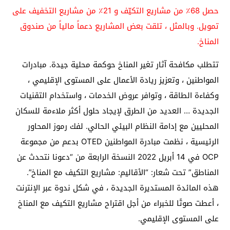
حصل 68٪ من مشاريع التكيّف و 21٪ من مشاريع التخفيف على
تمويل. وبالمثل ، تلقت بعض المشاريع دعماً مالياً من صندوق
المناخ.
تتطلب مكافحة آثار تغير المناخ حوكمة محلية جيدة. مبادرات
المواطنين ، وتعزيز ريادة الأعمال على المستوى الإقليمي ،
وكفاءة الطاقة ، وتوافر عروض الخدمات ، واستخدام التقنيات
الجديدة … العديد من الطرق لإيجاد حلول أكثر ملاءمة للسكان
المحليين مع إدامة النظام البيئي الحالي. لفك رموز المحاور
الرئيسية ، نظمت مبادرة المواطنين OTED بدعم من مجموعة
OCP في 14 أبريل 2022 النسخة الرابعة من “دعونا نتحدث عن
المناطق” تحت شعار: “الأقاليم: مشاريع التكيف مع المناخ”.
هذه المائدة المستديرة الجديدة ، في شكل ندوة عبر الإنترنت
، أعطت صوتًا للخبراء من أجل اقتراح مشاريع التكيف مع المناخ
على المستوى الإقليمي.