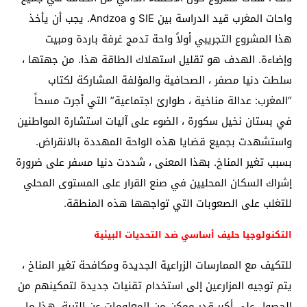
واحات المغرب قيد الدراسة بين SIE و Andzoa. يجب أن يأخذ
هذا المشروع التجريبي أولاً واحة تدمج غرفة باردة ومبيت
وإضاءة. الهدف هو تقليل استهلاك الطاقة هذا. من جهتها ،
سلطت دنيا مصفر ، الصحافية والمؤلفة المشاركة لكتاب
“المغرب: عدالة مناخية ، طوارئ اجتماعية” التي أجرت مسحاً
في بستان نخيل سكورة ، الضوء على آليات استشارة المواطنين
واستشهدت بجميع قضايا هذه الواحة المهددة بالانقراض.
بسبب تغير المناخ. بهذا المعنى ، شددت دنيا مسفر على ضرورة
إشراك السكان المحليين في صنع القرار على المستوى المحلي
للتغلب على الصعوبات التي تواجهها هذه المنطقة.
التكنولوجيا حليف أساسي ضد التحديات البيئية
للتكيف مع الممارسات الزراعية الجديدة ومكافحة تغير المناخ ،
يتم توجيه المزارعين إلى استخدام تقنيات جديدة لتمكينهم من
الحصول على أكبر قدر ممكن من المعلومات عن التربة. هذا ما