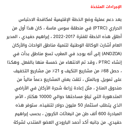
الإجراءات المتخذة
بعد دعم عملية وضع الخطة الإقليمية لمكافحة الاحتباس
الحراري (PTRC) في منطقة سوس ماسة ، كان هذا أول من
أطلق هذه الخطة للفترة 2017-2022 ، إبراهيم حفيدي ، المدير
العام أشارت الوكالة الوطنية لتنمية مناطق الواحات والأركان
(ANDZOA) إلى أنه يوجد في المغرب تسع مناطق بدأت في
إنشاء PTRC ، وقد تم الانتهاء من خمسة منها بالفعل. وهكذا
، حصل 68٪ من مشاريع التكيف و 21٪ من مشاريع التخفيف
على تمويل. وبالمثل ، تلقت بعض المشاريع دعماً مالياً من
صندوق المناخ ، مثل إعادة زراعة شجرة الأركان في الأراضي
المتدهورة التي تبلغ مساحتها حوالي 10000 هكتار ، الأمر
الذي يتطلب استثمار 50 مليون دولار لتنفيذه. ستوفر هذه
المبادرة 600 ألف طن من انبعاثات الكربون ، بحسب إبراهيم
حفيدي. من جانبه أكد أحمد البارودي العضو المنتدب لشركة