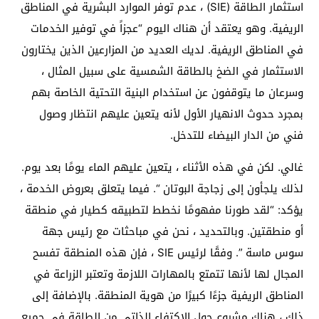
استثمار الطاقة (SIE) ، عدم توفر الموارد البشرية في المناطق
الريفية. وهو يعتقد أن هناك اليوم “عجزاً في توفير الخدمات
في المناطق الريفية. لديك العديد من المزارعين الذين يختارون
الاستثمار في الضخ بالطاقة الشمسية على سبيل المثال ،
وسرعان ما يتوقفون عن استخدام البنية التحتية الخاصة بهم
بمجرد حدوث الانهيار الأول لأنه يتعين عليهم انتظار وصول
فني من الدار البيضاء للتدخل.
غالي. لكن في هذه الأثناء ، يتعين عليهم الماء يومًا بعد يوم.
لذلك يلجأون إلى زجاجة البوتان “. فيما يتعلق بعروض الخدمة ،
يؤكد: “لقد طورنا مفهومًا نخطط لتطبيقه كطيار في منطقة
أو منطقتين. وبالتحديد ، نحن في مباحثات مع رئيس جهة
سوس ماسة ”. وفقًا لرئيس SIE ، فإن هذه المنطقة تفسح
المجال لها لأنها تتمتع بالمهارات اللازمة وتعتبر الزراعة في
المناطق الريفية جزءًا كبيرًا من هوية المنطقة. بالإضافة إلى
ذلك ، هناك مشروع حول الاكتفاء الذاتي من الطاقة في جميع