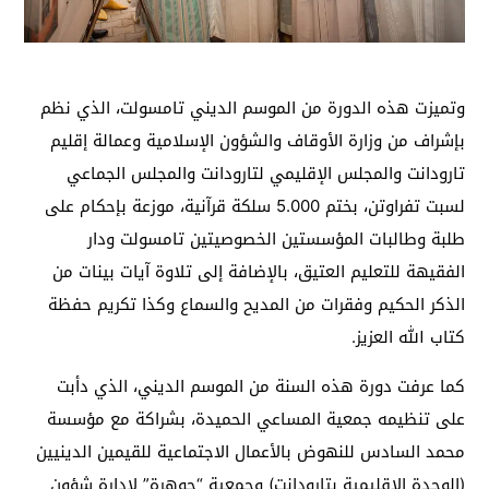
وتميزت هذه الدورة من الموسم الديني تامسولت، الذي نظم
بإشراف من وزارة الأوقاف والشؤون الإسلامية وعمالة إقليم
تارودانت والمجلس الإقليمي لتارودانت والمجلس الجماعي
لسبت تفراوتن، بختم 5.000 سلكة قرآنية، موزعة بإحكام على
طلبة وطالبات المؤسستين الخصوصيتين تامسولت ودار
الفقيهة للتعليم العتيق، بالإضافة إلى تلاوة آيات بينات من
الذكر الحكيم وفقرات من المديح والسماع وكذا تكريم حفظة
كتاب الله العزيز.
كما عرفت دورة هذه السنة من الموسم الديني، الذي دأبت
على تنظيمه جمعية المساعي الحميدة، بشراكة مع مؤسسة
محمد السادس للنهوض بالأعمال الاجتماعية للقيمين الدينيين
(الوحدة الإقليمية بتارودانت) وجمعية “جوهرة” لإدارة شؤون