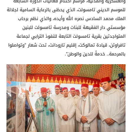
والعسكرية والمدنية، مراسم اختتام فعاليات الدورة السابعة
للموسم الديني تامسولت، الذي يحظى بالرعاية السامية لجلالة
الملك محمد السادس نصره الله وأيده، والذي نظم برحاب
مؤسستي دار الفقيهة للبنات ومدرسة تامسولت للبنين
المتواجدتين بقرية تامسولت التابعة للنفوذ الترابي لجماعة
تافراوتن، قيادة تمالوكت، إقليم تارودانت، تحت شعار “وتواصلوا
بالمرحمة.. خدمةً للدين والوطن”.