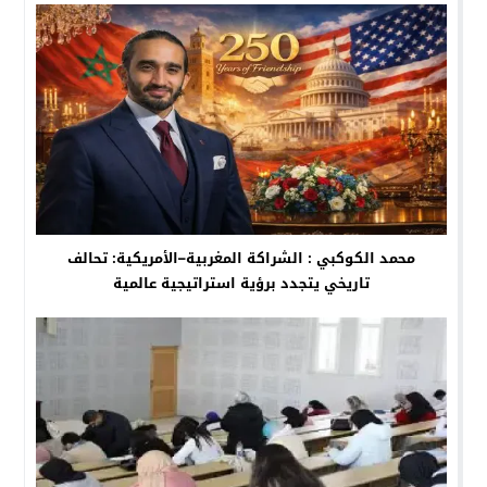
محمد الكوكبي : الشراكة المغربية–الأمريكية: تحالف
تاريخي يتجدد برؤية استراتيجية عالمية