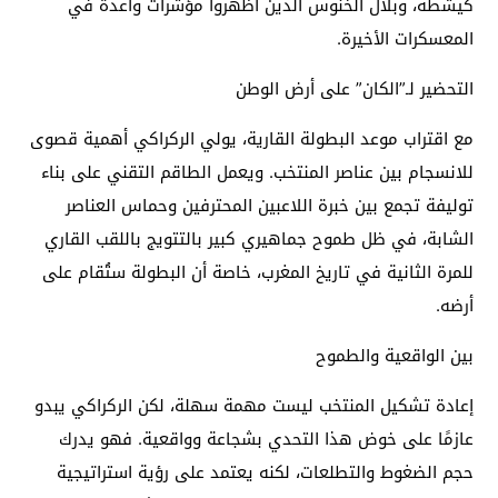
كيشطة، وبلال الخنوس الذين أظهروا مؤشرات واعدة في
المعسكرات الأخيرة.
التحضير لـ”الكان” على أرض الوطن
مع اقتراب موعد البطولة القارية، يولي الركراكي أهمية قصوى
للانسجام بين عناصر المنتخب. ويعمل الطاقم التقني على بناء
توليفة تجمع بين خبرة اللاعبين المحترفين وحماس العناصر
الشابة، في ظل طموح جماهيري كبير بالتتويج باللقب القاري
للمرة الثانية في تاريخ المغرب، خاصة أن البطولة ستُقام على
أرضه.
بين الواقعية والطموح
إعادة تشكيل المنتخب ليست مهمة سهلة، لكن الركراكي يبدو
عازمًا على خوض هذا التحدي بشجاعة وواقعية. فهو يدرك
حجم الضغوط والتطلعات، لكنه يعتمد على رؤية استراتيجية