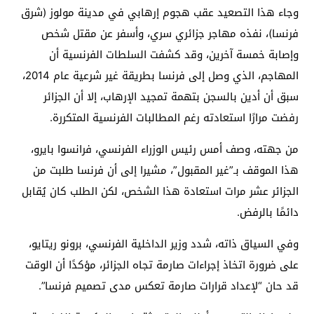
وجاء هذا التصعيد عقب هجوم إرهابي في مدينة مولوز (شرق
فرنسا)، نفذه مهاجر جزائري سري، وأسفر عن مقتل شخص
وإصابة خمسة آخرين، وقد كشفت السلطات الفرنسية أن
المهاجم، الذي وصل إلى فرنسا بطريقة غير شرعية عام 2014،
سبق أن أدين بالسجن بتهمة تمجيد الإرهاب، إلا أن الجزائر
رفضت مرارًا استعادته رغم المطالبات الفرنسية المتكررة.
من جهته، وصف أمس رئيس الوزراء الفرنسي، فرانسوا بايرو،
هذا الموقف بـ”غير المقبول”، مشيرا إلى أن فرنسا طلبت من
الجزائر عشر مرات استعادة هذا الشخص، لكن الطلب كان يُقابل
دائمًا بالرفض.
وفي السياق ذاته، شدد وزير الداخلية الفرنسي، برونو ريتايو،
على ضرورة اتخاذ إجراءات صارمة تجاه الجزائر، مؤكدًا أن الوقت
قد حان “لإعداد قرارات صارمة تعكس مدى تصميم فرنسا”.