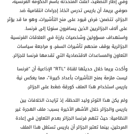
وفي إطار التصعيد، أعلنت المتحدثة باسم الحكومة الفرنسية،
صوفي بريما، أن باريس تدرس اتخاذ إجراءات انتقامية ضد
الجزائر، تتضمن: فرض قيود على منح التأشيرات، وهو ما قد يؤثر
على آلاف الجزائريين الذين يسافرون سنويًا إلى فرنسا.
واستهداف مسؤولين وشخصيات بارزة في العلاقات الفرنسية
الجزائرية بوقف منحهم تأشيرات السفر، و مراجعة سياسات
التعاون والمساعدات الاقتصادية التي تقدمها فرنسا للجزائر.
وأكدت بريما خلال حديثها لقناة “RTL” الإذاعية أن “فرنسا
ليست ملزمة بمنح التأشيرات بأعداد كبيرة”، مما يعكس نية
باريس استخدام هذا الملف كورقة ضغط على الجزائر.
ولم يكن هذا التوتر وليد اللحظة، إذ تزايدت الخلافات بين
باريس والجزائر خلال الأشهر الأخيرة بسبب: ملف الهجرة غير
النظامية: حيث تتهم فرنسا الجزائر بعدم التعاون في إعادة
المرحلين، بينما تعتبر الجزائر أن باريس تستغل هذا الملف