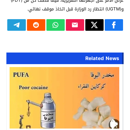
عرض الأمر على أجهزتها التقريرية، فيما فضّلت كل من (FDT)
و(UGTM) انتظار رد الوزارة قبل اتخاذ موقف نهائي.
Related News