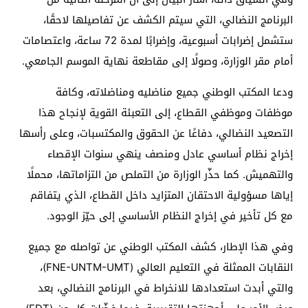
البرنامج النضالي، التي سيتم الكشف عن تفاصيلها لاحقًا،
ستشمل إضرابات أسبوعية، وإضرابًا لمدة 72 ساعة، واعتصامات
أمام مقر الوزارة، وصولًا إلى مقاطعة نهاية الموسم الجامعي.
ودعا المكتب الوطني جميع مناضليه ومناضلاته، وكافة
موظفات وموظفي القطاع، إلى التعبئة القوية لإنجاح هذا
التصعيد النضالي، دفاعًا عن الحقوق والمكتسبات، وعلى رأسها
إخراج نظام أساسي عادل ومنصف ينهي سنوات الإقصاء
والتهميش. كما حذّر الوزارة من التملص من التزاماتها، محملًا
إياها مسؤولية الاحتقان المتزايد داخل القطاع، الذي يتفاقم
مع كل تأخير في إخراج النظام الأساسي إلى حيّز الوجود.
وفي هذا الإطار، كشف المكتب الوطني عن تواصله مع جميع
النقابات الممثلة في التعليم العالي (FNE-UNTM-UMT)،
والتي أبدت استعدادها للانخراط في البرنامج النضالي، بعد