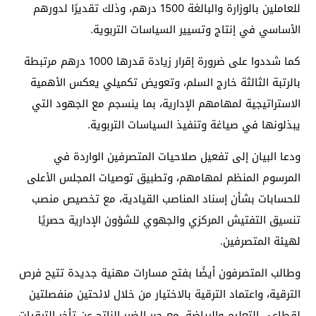
للعاملين بالوزارة والبالغة 1500 درهم، وذلك تقديرًا لدورهم
الأساسي في إنتاج وتسيير السياسات التربوية.
كما شددوا على ضرورة إقرار زيادة قدرها 1000 درهم مرتبطة
بالرتبة الثالثة خارج السلم، وتعويض تكميلي يعكس الأهمية
الاستراتيجية لمهامهم الإدارية، بما ينسجم مع الجهود التي
يبذلونها في صياغة وتنفيذ السياسات التربوية.
ودعا البيان إلى تفعيل صلاحيات المتصرفين الواردة في
المرسوم المنظم لمهامهم، وتطبيق توصيات المجلس الأعلى
للحسابات بشأن إسناد المناصب القيادية، مع تخصيص منصب
تنسيق التفتيش المركزي والجهوي للشؤون الإدارية حصريًا
لهيئة المتصرفين.
وطالب المتصرفون أيضًا بفتح مسارات مهنية جديدة تتيح فرص
الترقية، واعتماد الترقية بالاختيار من خلال لائحتين منفصلتين
لقطاعي التعليم والرياضة، مع جبر الضرر الناتج عن تأخر الترقيات