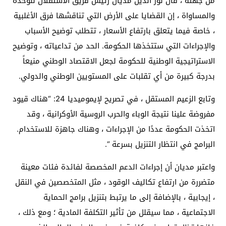
من جهته ، قال نور الدين مديان رئيس فريق الاستقلال للوحدة
والمساواة ، إن القضايا على الأرض التي تناقشها فرق الأغلبية
، خاصة فيما يتعلق بارتفاع الأسعار ، تتطلب توضيح الأسباب
والإجراءات التي ستتخذها الحكومة. الحد من تداعياته ، وتوضيح
الاستراتيجية الوطنية للحكومة لجعل الاقتصاد الوطني منيعاً
بدرجة كبيرة من أي تقلبات على المستويين الوطني والدولي.
وتابع الزعيم المستقل ، في تصريح لإيموميديا 24: “هناك قيود
مفروضة علينا نتيجة الوباء والحرب الروسية الأوكرانية ، وقد
اتخذت الحكومة عددًا من الإجراءات ، وهناك جاهزة للاستخدام.
البرامج في انتظار التنزيل بسرعة “.
واعتبر مديان أن إجراءات الدعم المخصصة لفائدة فئات معينة
متضررة من ارتفاع تكاليف الوقود ، مثل المتخصصين في النقل
، إيجابية ، بالإضافة إلى ما يرتبط بتنزيل برامج الحماية
الاجتماعية ، مما سيقلل من تأثير التكلفة المادية ؛ ومع ذلك ،