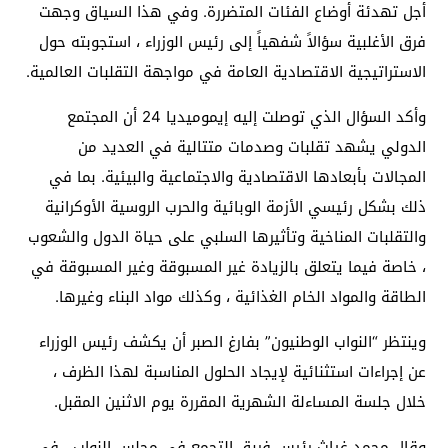
أجل تهدئة أوضاع الفئات المتضررة. وفي هذا السياق وجهت
فرق الأغلبية سؤالاً شفهياً إلى رئيس الوزراء ، استجوبته حول
الاستراتيجية الاقتصادية العامة في مواجهة التقلبات العالمية.
وأكد السؤال الذي توصلت إليه إيموميديا 24 أن المجتمع
الدولي يشهد تقلبات وصدمات متتالية في العديد من
المجالات بأبعادها الاقتصادية والاجتماعية والبيئية. بما في
ذلك بشكل رئيسي الأزمة الوبائية والحرب الروسية الأوكرانية
والتقلبات المناخية وتأثيرها السلبي على حياة الدول والشعوب
، خاصة فيما يتعلق بالزيادة غير المسبوقة وغير المسبوقة في
الطاقة والمواد الخام الغذائية ، وكذلك مواد البناء وغيرها.
وينتظر “النواب الوطنيون” بفارغ الصبر أن يكشف رئيس الوزراء
عن إجراءات استثنائية لإيجاد الحلول المناسبة لهذا الظرف ،
خلال جلسة المساءلة الشهرية المقررة يوم الاثنين المقبل.
وقال محمد غياث رئيس فريق التجمع في مجلس النواب ، في