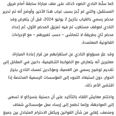
كما سلّط النادي الضوء كذلك على ملف مباراة سابقة أمام فريق
المستقبل، والتي لم تُجرَ بسبب غياب هذا الأخير. وأوضح أنه تم تحرير
محضر رسمي بالغياب بتاريخ 2 يوليو 2024، قبل أن يتعرض وفد
النادي لموقف مستغرب تم فيه تمزيق المحضر الأول، ثم إعداد
محضر ثانٍ بطريقة لا تتماشى – حسب تعبيرهم – مع الإجراءات
القانونية المعتمدة.
وقد عبّر مسؤولو النادي عن استغرابهم من قرار إعادة المباراة،
معتبرين أنه يتعارض مع الضوابط التنظيمية، داعين في المقابل إلى
تقديم توضيح رسمي من العصبة، ومؤكدين تمسك النادي بخيار
الحوار، دون استبعاد اللجوء إلى المؤسسات الرسمية المختصة إذا
اقتضى الأمر ذلك.
واختتم معايش اللقاء بالتأكيد على أن حسنية بنسركاو لا تسعى
إلى المواجهة، وإنما تطمح إلى إرساء عمل مؤسساتي شفاف
ومنصف، يُعلي من شأن القوانين ويكفل الاحترام المتبادل بين جميع