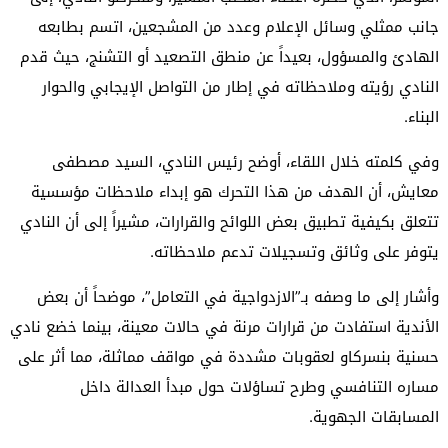
جانب ممثلي وسائل الإعلام وعدد من المشجعين، اتسم بطابعه
الهادئ والمسؤول، بعيداً عن منطق التصعيد أو التشنج، حيث قدم
النادي رؤيته وملاحظاته في إطار من التواصل الإيجابي والحوار
البناء.
وفي كلمته خلال اللقاء، أوضح رئيس النادي، السيد مصطفى
معايش، أن الهدف من هذا التحرك هو إبداء ملاحظات مؤسسية
تتعلق بكيفية تطبيق بعض اللوائح والقرارات، مشيراً إلى أن النادي
يتوفر على وثائق وتسجيلات تدعم ملاحظاته.
وأشار إلى ما وصفه بـ”الازدواجية في التعامل”، موضحاً أن بعض
الأندية استفادت من قرارات مرنة في حالات معينة، بينما خضع نادي
حسنية بنسركاو لعقوبات مشددة في مواقف مماثلة، مما أثر على
مساره التنافسي وطرح تساؤلات حول مبدأ العدالة داخل
المسابقات الجهوية.