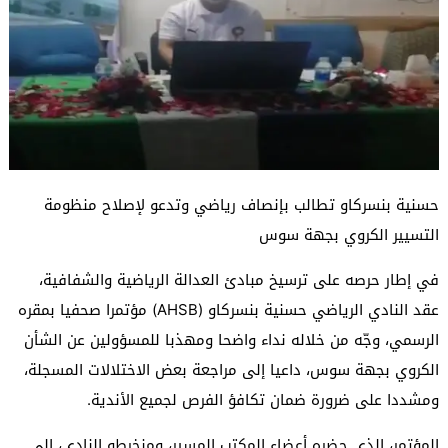
حسنية بنسركاو تطالب بإنصاف رياضي وتدعو لإصلاح منظومة
التسيير الكروي بجهة سوس
في إطار حرصه على ترسيخ مبادئ العدالة الرياضية والشفافية،
عقد النادي الرياضي حسنية بنسركاو (AHSB) مؤتمرا صحفيا بمقره
الرسمي، وجّه من خلاله نداء واضحا ومهذبا للمسؤولين عن الشأن
الكروي بجهة سوس، داعيا إلى مراجعة بعض الاختلالات المسجلة،
ومشددا على ضرورة ضمان تكافؤ الفرص لجميع الأندية.
المؤتمر، الذي حضره أعضاء المكتب المسير، ومنخرطو النادي، إلى