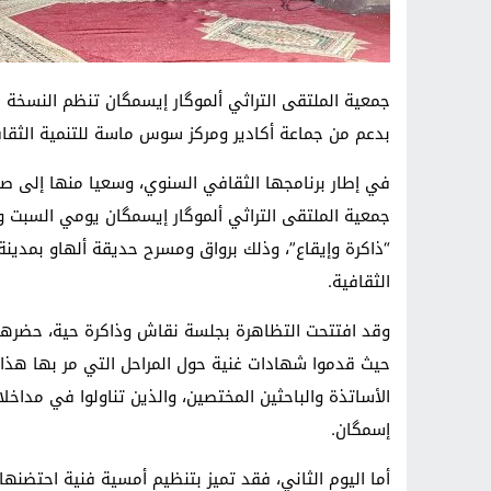
جمعية الملتقى التراثي ألموگار إيسمگان تنظم النسخة 
بدعم من جماعة أكادير ومركز سوس ماسة للتنمية الثقا
في إطار برنامجها الثقافي السنوي، وسعيا منها إلى صون
“ذاكرة وإيقاع”، وذلك برواق ومسرح حديقة ألهاو بمدينة
الثقافية.
وقد افتتحت التظاهرة بجلسة نقاش وذاكرة حية، حضره
حيث قدموا شهادات غنية حول المراحل التي مر بها هذا 
الأساتذة والباحثين المختصين، والذين تناولوا في مداخلا
إسمگان.
أما اليوم الثاني، فقد تميز بتنظيم أمسية فنية احتضن