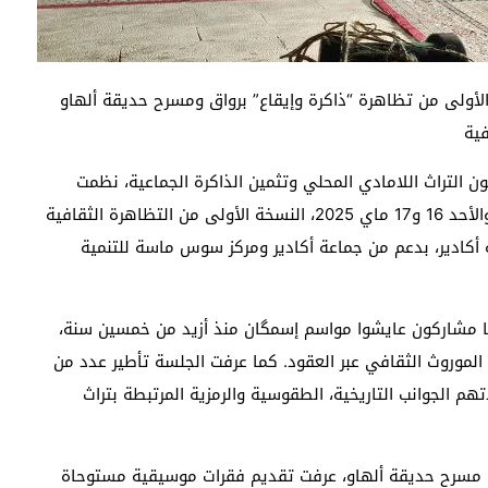
الأولى من تظاهرة “ذاكرة وإيقاع” برواق ومسرح حديقة ألهاو
فية
 التراث اللامادي المحلي وتثمين الذاكرة الجماعية، نظمت
جمعية الملتقى التراثي ألموگار إيسمگان يومي السبت والأحد 16 و17 ماي 2025، النسخة الأولى من التظاهرة الثقافية
 أكادير، بدعم من جماعة أكادير ومركز سوس ماسة للتنمية
ا مشاركون عايشوا مواسم إسمگان منذ أزيد من خمسين سنة،
الموروث الثقافي عبر العقود. كما عرفت الجلسة تأطير عدد من
تهم الجوانب التاريخية، الطقوسية والرمزية المرتبطة بتراث
ها مسرح حديقة ألهاو، عرفت تقديم فقرات موسيقية مستوحاة