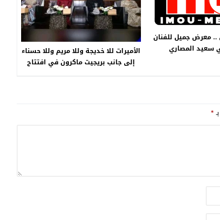
 .. معرض جميل للفنان
ي سعيد المصاري
الأميرات للا خديجة وللا مريم وللا حسناء
إلى جانب بريجيت ماكرون في افتتاح
المسرح الملكي بالرباط
بـ
*