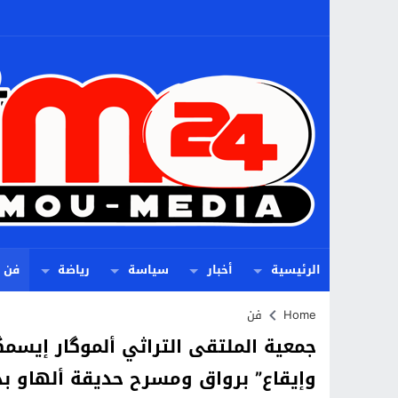
الرئيسية
أخبار
سياسة
رياضة
فن
Home
فن
جمعية الملتقى التراثي ألموگار إيسم
وإيقاع” برواق ومسرح حديقة ألهاو ب