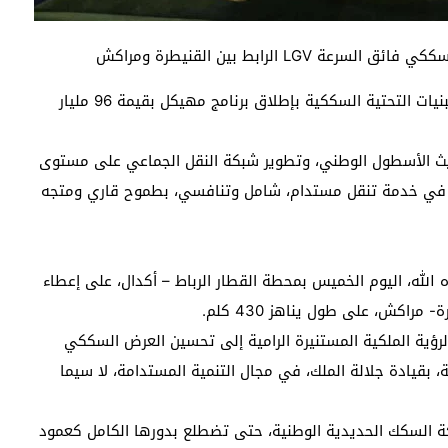
 الرابط بين القنيطرة ومراكش
تحت قيادة صاحب الجلالة الملك محمد السادس، تتعزز البنيات التحتية السككية بإطلاق برنامج مهيكل بقيمة 96 مليار
ث الأسطول الوطني، وتطوير شبكة النقل الجماعي على مستوى
ية في خدمة تنقل مستدام، شامل وتنافسي، بطموح قاري ومتجه
الله، اليوم الخميس بمحطة القطار الرباط – أكدال، على إعطاء
ؤية الملكية المستنيرة الرامية إلى تحسين العرض السككي
، بقيادة جلالة الملك، في مجال التنمية المستدامة، لا سيما
ة السكك الحديدية الوطنية، حتى تضطلع بدورها الكامل كعمود