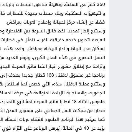
350 كلم في الساعة، وتهيئة مناطق المحطات بالرباط
والتجهيزات السككية، وبناء محطات جديدة للقطارات فا
فضلا عن إنشاء مركز لصيانة وإصلاح العربات بمراكش.
وسيتيح إنجاز تمديد الخط فائق السرعة بين القنيطرة ومر
الفرصة لتطوير خدمة حقيقية للقرب، تتمثل في قطارات ا
لسكان مدن الرباط والدار البيضاء ومراكش. وتعد هذه ال
التنقل الحضري في هذه المدن الكبرى، وتوفر العديد م
وتزامنا مع إطلاق مشروع إنجاز الخط فائق السرعة الجد
برنامجا غير مسبوق لاقتناء 168 قطارا جديدا يهدف إلى تعزيز وتحديث مجمل أسطول معدات خدمة المسافرين.
قطارا من شبكات النقل الجماعي على مستوى المدن الثل
كما سيتيح هذا البرنامج الطموح لاقتناء عربات السكك 
يزيد عن 40 في المائة، يُبرهن البرنامج على التزام