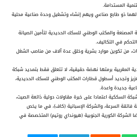
نمية المستدامة.
ولهما ذو طابع صناعي ويهم إنشاء وتشغيل وحدة صناعية محلية
 المصنعة والمكتب الوطني للسكك الحديدية لتأمين الصيانة
لتحكم في التكاليف.
ت، من تكوين موارد بشرية وخلق عدة آلاف من مناصب الشغل
ية المغربية برمتها نهضة حقيقية، لا تتعلق فقط بتمديد شبكة
عزيز وتجديد أسطول قطارات المكتب الوطني للسكك الحديدية،
عية جديدة واعدة.
شبكة السككية اعتمادا على خبرة مقاولات دولية ذائعة الصيت،
لة فائقة السرعة، والشركة الإسبانية (كاف)، في ما يخص
200 كلم في الساعة) وأيضا الشركة الكورية الجنوبية (هيونداي روتيم) المتخصصة في