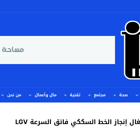
صحة
مجتمع
تقنية
مال وأعمال
من نحن
جلالة الملك يُعطي بالرباط انطلاقة أشغال إنجاز الخط السككي فائق السرعة LGV