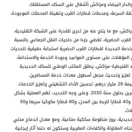
 والدار البيضاء ومراكش (أشغال على السكك المستغلة)،
ئقة السرعة، ومحطات قطارات القرب وتهيئة المحطات الموجودة،
اكش، مع ما ينتج عنه من تحرير للقدرة على الشبكة التقليدية،
لقرب الحضرية، تغطي جزءا من حاجيات النقل الجماعي بالنسبة
خدمة الجديدة لقطارات القرب الحضرية استجابة حقيقية لتحديات
ن المؤهلات على مستوى المواعيد وجودة الخدمة والاستدامة.
يد القنيطرة-مراكش، يطلق المكتب الوطني للسكك الحديدية
وستتيح عملية الاقتناء هذه، التي خصص لها استثمار بقيمة 29 مليار درهم، تحسين الأداء التشغيلي وتعزيز الخدمات
الجهوية، والاستجابة للزيادة المتوقعة في حركة المسافرين بحلول سنة 2030. وعلى وجه التحديد، تهم العملية بشكل
ملموس اقتناء 18 قطارا فائق السرعة لمشاريع التمديد، و40 قطارا للربط بين المدن، و60 قطارا مكوكيا سريعا و50
اث.
الحديدية، بروز منظومة سككية صناعية. ومع معدل اندماج محلي
 قوي تجاه المقاولة والكفاءات المغربية وستكون له حتما آثار إيجابية