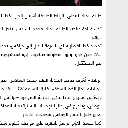
جلالة الملك يُعطي بالرباط انطلاقة أشغال إنجاز الخط السككي فائق السرعة LGV
درهم.
تمديد خط القطار فائق السرعة ليصل إلى مراكش، تحدي
ثلاث مدن كبرى وبروز منظومة صناعية: رؤية استراتيج
نحو المستقبل.
الرباط – أشرف صاحب الجلالة الملك محمد السادس، نصره 
انطلاقة إنجاز الخط السككي فائق السرعة LGV القنيطرة- مراكش، على طول يناهز 430 كلم.
ويعكس مشروع الخط فائق السرعة القنيطرة -مراكش، الر
الوطني، ويندرج في إطار التوجهات الاستراتيجية للمملكة
تعزيز حلول التنقل الجماعي منخفضة الكربون.
كما يجسد العزم الراسخ للمغرب على مواصلة تطوير شبك