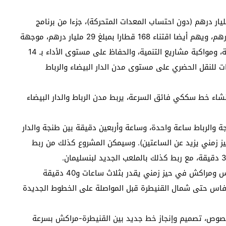
ل هذا المشروع المهيكل، بغلاف مالي قدره 53 مليار درهم (دون احتساب المعدات المتحركة)، جزءا من برنامج
طموح تطلب تعبئة استثمارات إجمالية بقيمة 96 مليار درهم، ويهم أيضا اقتناء 168 قطارا بمبلغ 29 مليار درهم، موجهة
لتجديد الحظيرة الحالية للمكتب الوطني للسكك الحديدية، ومواكبة مشاريع التنمية، والحفاظ على مستوى الأداء بـ 14
للنقل الحضري على مستوى مدن الدار البيضاء والرباط
اء خط سككي فائق السرعة، يربط مدن الرباط والدار البيضاء
ة والرباط ساعة واحدة، وساعة وأربعين دقيقة بين طنجة والدار
مراكش (ربح حيز زمني يزيد عن الساعتين). وسيمكن المشروع كذلك من ربط
كما يرتقب أيضا تأمين خدمة للخط فائق السرعة بين فاس ومراكش في حيز زمني يقدر بثلاث ساعات و40 دقيقة
 فاس حتى شمال القنيطرة قبل المواصلة على الخطوط الجديدة
صوص، تصميم وإنجاز خط جديد بين القنيطرة-مراكش بسرعة