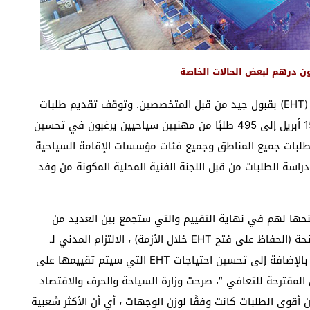
يحظى برنامج الدعم لتطوير مؤسسات الإقامة السياحية (EHT) بقبول جيد من قبل المتخصصين. وتوقف تقديم طلبات
الاستفادة من دعم الدولة في إطار خطة الطوارئ في 15 أبريل إلى 495 طلبًا من مهنيين سياحيين يرغبون في تحسين
ات جميع المناطق وجميع فئات مؤسسات الإقامة السياحية
gî المصنفة. تجري حاليا دراسة الطلبات من قبل اللجنة الفنية المحلية المكونة من وفد
لتي سيتم منحها لهم في نهاية التقييم والتي ستجمع بين العديد من
المعايير بما في ذلك صيانة أداة الإنتاج ، خلال فترة الجائحة (الحفاظ على فتح EHT خلال الأزمة) ، الالتزام المدني لـ
EHT: إعادة فتح EHT (صيانة الافتتاح) وصيانة الوظائف بالإضافة إلى تحسين احتياجات EHT التي سيتم تقييمها على
المقترحة للتعافي “، صرحت وزارة السياحة والحرف والاقتصاد
أقوى الطلبات كانت وفقًا لوزن الوجهات ، أي أن الأكثر شعبية