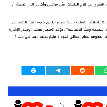
لى تركيزات من EHT هي في الجزء العلوي من هرم الطلبات. مثل مراكش وأكادير الدار البيضاء أو
 نهاية هذه العملية ، حيث سيتم إطلاق دعوة ثانية للتعبير عن
لبعض الحالات المحددة وفقًا للاتفاقية” ، يؤكد المصدر نفسه . وتجدر الإشارة
إلى أن الخطة الطارئة لإحياء قطاع السياحة وافقت عليها الحكومة بمبلغ إجمالي قدره 2 مليار درهم ، بما في ذلك 1