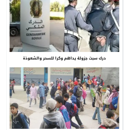
درك سبت جزولة يداهم وكرا للسحر والشعوذة