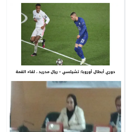
دوري أبطال أوروبا: تشيلسي – ريال مدريد ، لقاء القمة