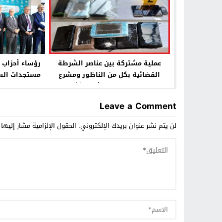
عملية مشتركة بين عناصر الشرطة
رؤساء أحزاب ا
القضائية بكل من الناظور ومشرع
مستجدات السا
بلقصيري تم توقيف أربعة أشخاص
المتغيرات وا
يشتبه في تورطهم في ترويج مخدر
الوضعية الا
Leave a Comment
الكوكايين والأقراص المهلوسة
للمم
لن يتم نشر عنوان بريدك الإلكتروني.
الحقول الإلزامية مشار إليها 