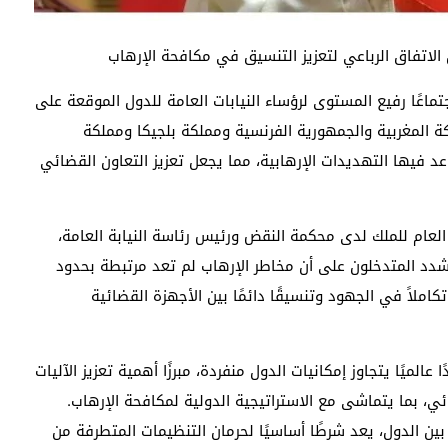
ول الاتفاق الرباعي لتعزيز التنسيق في مكافحة الإرهاب
ت العاصمة الرباط، صباح الأربعاء 10 دجنبر 2025، اجتماعًا رفيع المستوى لرؤساء النيابات العامة للدول الموقعة على
ة المغربية والجمهورية الفرنسية ومملكة بلجيكا ومملكة
د فيها التهديدات الإرهابية، مما يجعل تعزيز التعاون القضائي
العام للملك لدى محكمة النقض ورئيس رئاسة النيابة العامة،
 شدد المتدخلون على أن مخاطر الإرهاب لم تعد مرتبطة بحدود
ملاً في الجهود وتنسيقًا دائمًا بين الأجهزة القضائية
لميًا يتجاوز إمكانيات الدول منفردة، مبرزًا أهمية تعزيز الآليات
ي، بما يتماشى مع الاستراتيجية الدولية لمكافحة الإرهاب.
ين الدول، يعد شرطًا أساسيًا لحرمان التنظيمات المتطرفة من