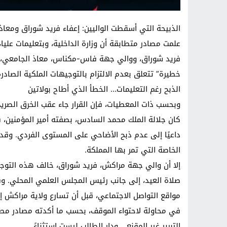
الذبيحة التي أسقطت الواليين: إعفاء فريد شوراق ومعا
علمت مصادر متطابقة أن وزارة الداخلية، وبتعليمات عل
فريد شوراق، ووالي جهة فاس-مكناس، معاذ الجامعي، م
خطيرة” تتعلق بعدم الالتزام بالتوجيهات الملكية الصادر
الذبح رغم التعليمات… الخطأ الذي أطاح بولاتين
وبحسب ذات المعطيات، فإن القرار جاء عقب الخرق الصريح 
كان جلالة الملك محمد السادس، بصفته أمير المؤمنين، قد
داعيًا إلى عدم ذبح الأضاحي على المستوى الفردي. وقد لق
الخاصة التي تمر بها المملكة.
إلا أن والي جهة مراكش، فريد شوراق، خالف هذه التوج
صلاة العيد، إلى جانب رئيس المجلس العلمي المحلي. 
مواقع التواصل الاجتماعي، قبل أن تسارع ولاية مراكش إ
في محاولة لاحتواء الموقف، بحسب ما أكدته مصادر مط
التبرير غير المقنع… ودار الطالب ليست استثناءً