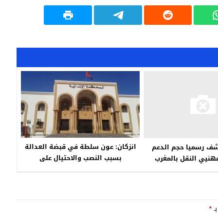
انزكان: عون سلطة في قبضة العدالة
شف رسميا حجم الدعم
بسبب النصب والاحتيال على
هنيي النقل بالمغرب
المستفيدين من مربعات تجارية
المخصصة لدعم الباعة الجائلين
بـ
*