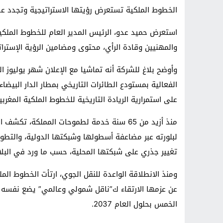
الخطوط الملكية تستعرض رؤيتها الاستراتيجية وتجدد علا
استعرض حميد عدو، الرئيس المدير العام للخطوط الملكية
والمهنيين وقادة الرأي، محتوى ومضامين الرؤية الإسترات
وأوضح بلاغ للشركة أنه تماشيا مع الإعلان شهر يوليوز ال
الفعالية بمستودع الطائرات التاريخي بمطار الدار البيضاء
على استمرارية الريادة التاريخية للخطوط الملكية المغرب
منذ أزيد من 65 سنة خدمة لطموحات المملكة،
لبلورته عبر مضاعفة أسطولها وشبكتها الدولية، والتطو
تغيير جذري على شبكتها المحلية، حسب ما ورد في البلا
ومنذ الانطلاقة الواعدة للنقل الجوي، ارتأت الخطوط الملك
عن عزمها الارتقاء ك”ناقل شمولي وعالمي” يضع نفسه ف
الخمس بحلول العام 2037.