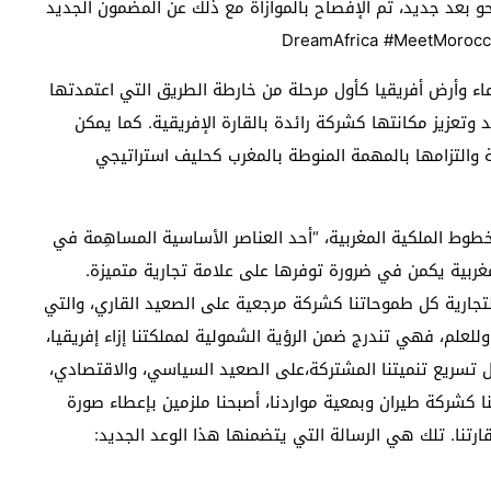
و بعد جديد، تم الإفصاح بالموازاة مع ذلك عن المضمون الجديد
اء وأرض أفريقيا كأول مرحلة من خارطة الطريق التي اعتمدتها
تعزيز مكانتها كشركة رائدة بالقارة الإفريقية. كما يمكن
ة والتزامها بالمهمة المنوطة بالمغرب كحليف استراتيجي
خطوط الملكية المغربية، “أحد العناصر الأساسية المساهِمة في
لمغربية يكمن في ضرورة توفرها على علامة تجارية متميزة.
 التجارية كل طموحاتنا كشركة مرجعية على الصعيد القاري، والتي
وللعلم، فهي تندرج ضمن الرؤية الشمولية لمملكتنا إزاء إفريقيا،
 تسريع تنميتنا المشتركة،على الصعيد السياسي، والاقتصادي،
ا كشركة طيران وبمعية مواردنا، أصبحنا ملزمين بإعطاء صورة
رتنا. تلك هي الرسالة التي يتضمنها هذا الوعد الجديد: