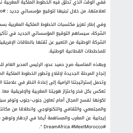
ففي الوقت الذي تحلق فيه الخطوط الملكية المغربية نح
لعلامتها، من خلال تبنيها لتوقيع مؤسساتي جديد : #DreamAfrica #MeetMorocco
وفي إطار تعزيز مكتسبات الخطوط الملكية المغربية بسم
الشركة، سيساهم التوقيع المؤسساتي الجديد في تأكيد و
الشركة الوطنية من التعبير عن ثقتها بالطاقات الإفريقي
للمخططات القطاعية الوطنية.
وبهذه المناسبة صرح حميد عدو، الرئيس المدير العام لل
إنجاح المرحلة الجديدة لإقلاع وتطور الخطوط الملكية ا
وتحمل إستراتيجتنا الرامية إلى إعادة النظر في علامتنا
تعكس بكل فخر واعتزاز هويتنا المغربية والإفريقية معا. 
لكونها تفسح المجال أمام تعاون جنوب-جنوب وتوفر سبل
والمجتمعي، والثقافي والتكنولوجي. وانطلاقا من مكانتن
إيجابية عن المغرب والمساهمة أيضا في ازدهار وتوهج قا
#DreamAfrica #MeetMorocco “.