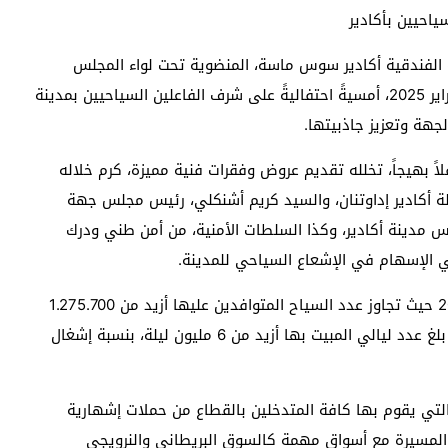
ياحيين بأكادير
عة الفندقية أكادير سوس ماسة، المنضوية تحت لواء المجلس
الجهوي للسياحة سوس ماسة، يوم أمس الثلاثاء 18 فبراير 2025، أمسيةً احتفاليةً على شرف الفاعلين السياحيين بمدينة
جهة وتعزيز جاذبيتها.
 الصدد، احتضن فندق دي ڤيو “The View” حفلاً بهيجاً، تخلله تقديم عروض وفقرات فنية مميزة، كرم خلاله
 أكادير إداوتنان، والسيد كريم أشنكلي، رئيس مجلس جهة
دينة أكادير، وكذا السلطات الأمنية، من أمن طني ودرك
ي الإسهام في الإشعاع السياحي للمدينة.
ويذكر أن الجهة سجلت حصيلة جد إجابية خلال سنة 2024 حيث تجاوز عدد السياح المتوافدين عليها أزيد من 1.275.700
زائر، بزيادة قدرها 35% مقارنة مع السنة الماضية، فيما بلغ عدد ليالي المبيت بها أزيد من 6 مليون ليلة، بنسبة إشغال
لتي يقوم بها كافة المتدخلين بالقطاع من حملات إشهارية
 المسيرة مع أسواق مهمة كالسوق البريطاني والنرويجي