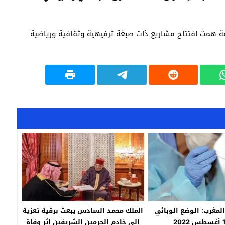
ة همت افتتاح مشاريع ذات صبغة ترفيهية وثقافية ورياضية
يد -19 / المغرب: الوضع الوبائي
الملك محمد السادس يبعث برقية تعزية
إلى خادم الحرمين الشريفين إثر وفاة