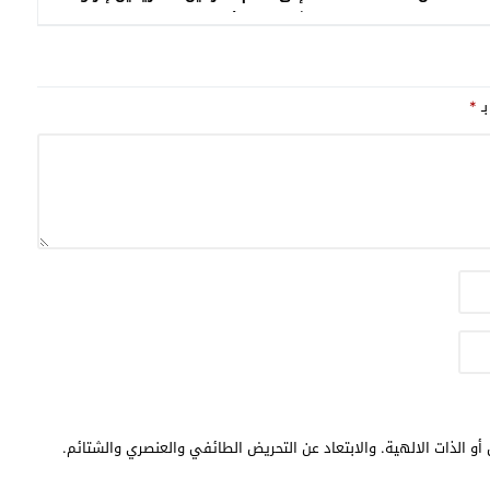
شقيقته الأميرة لطيفة بنت عبد العزيز
آل سعود
بـ
*
أو الذات الالهية. والابتعاد عن التحريض الطائفي والعنصري والشتائم.