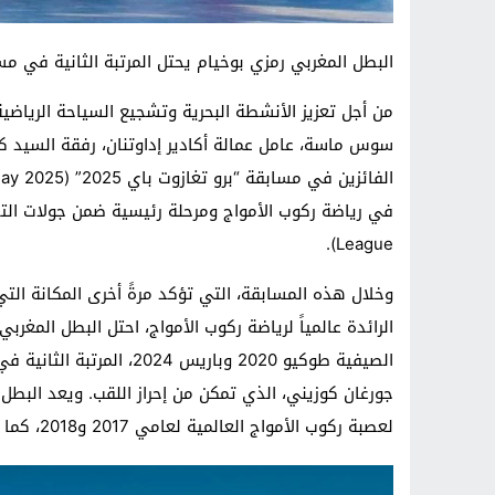
البطل المغربي رمزي بوخيام يحتل المرتبة الثانية في مسابقة
من أجل تعزيز الأنشطة البحرية وتشجيع السياحة الريا
سوس ماسة، عامل عمالة أكادير إداوتنان، رفقة السي
League).
وخلال هذه المسابقة، التي تؤكد مرةً أخرى المكانة ال
الرائدة عالمياً لرياضة ركوب الأمواج، احتل البطل المغر
الصيفية طوكيو 2020 وباري
لعصبة ركوب الأمواج العالمية لعامي 2017 و2018، كما توج بلقب بطل فرنسا عامي 2013 و2014.