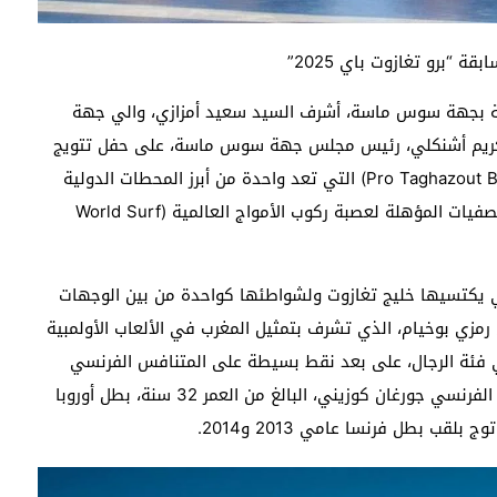
 “برو تغازوت باي 2025”
ضية بجهة سوس ماسة، أشرف السيد سعيد أمزازي، والي جهة
د كريم أشنكلي، رئيس مجلس جهة سوس ماسة، على حفل تتويج
الفائزين في مسابقة “برو تغازوت باي 2025” (Pro Taghazout Bay 2025) التي تعد واحدة من أبرز المحطات الدولية
في رياضة ركوب الأمواج ومرحلة رئيسية ضمن جولات التصفيات المؤهلة لعصبة ركوب الأمواج العالمية (World Surf
تي يكتسيها خليج تغازوت ولشواطئها كواحدة من بين الوجهات
بي رمزي بوخيام، الذي تشرف بتمثيل المغرب في الألعاب الأولمبية
س 2024، المرتبة الثانية في فئة الرجال، على بعد نقط بسيطة على المتنافس الفرنسي
جورغان كوزيني، الذي تمكن من إحراز اللقب. ويعد البطل الفرنسي جورغان كوزيني، البالغ من العمر 32 سنة، بطل أوروبا