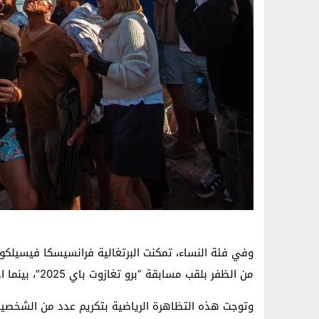
من الظفر بلقب مسابقة “برو تغازوت باي 2025″، بينما احتلت الإسبانية جانيري غونزاليس إتشاباري المرتبة الثانية.
وتوجت هذه التظاهرة الرياضية بتكريم عدد من الشخصيات