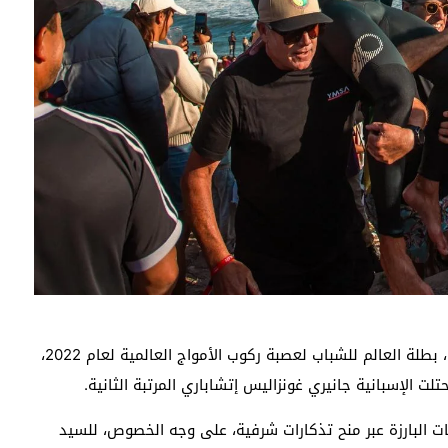
وفي فئة النساء، تمكنت البرتغالية فرانسيسكا فيسيلكو، بطلة العالم للشباب لعصبة ركوب الأمواج العالمية لعام 2022،
 البارزة عبر منح تذكارات شرفية، على وجه الخصوص، للسيد