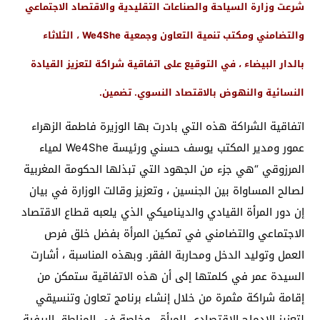
شرعت وزارة السياحة والصناعات التقليدية والاقتصاد الاجتماعي
والتضامني ومكتب تنمية التعاون وجمعية We4She ، الثلاثاء
بالدار البيضاء ، في التوقيع على اتفاقية شراكة لتعزيز القيادة
النسائية والنهوض بالاقتصاد النسوي. تضمين.
اتفاقية الشراكة هذه التي بادرت بها الوزيرة فاطمة الزهراء
عمور ومدير المكتب يوسف حسني ورئيسة We4She لمياء
المرزوقي “هي جزء من الجهود التي تبذلها الحكومة المغربية
لصالح المساواة بين الجنسين ، وتعزيز وقالت الوزارة في بيان
إن دور المرأة القيادي والديناميكي الذي يلعبه قطاع الاقتصاد
الاجتماعي والتضامني في تمكين المرأة بفضل خلق فرص
العمل وتوليد الدخل ومحاربة الفقر. وبهذه المناسبة ، أشارت
السيدة عمر في كلمتها إلى أن هذه الاتفاقية ستمكن من
إقامة شراكة مثمرة من خلال إنشاء برنامج تعاون وتنسيقي
لتعزيز الإدماج الاقتصادي للمرأة ، وخاصة في المناطق الريفية ،