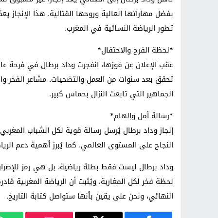
بفضل مهاراتها العالية وروحها القتالية. هذا الإنجاز يع
تطور الرياضة النسائية في المغرب.
*لحظة الفرح والاحتفال*
عقب الإعلان عن فوزها، انفجرت وداد برطال في فرحة عارمة
تحقق بعد سنوات من العمل والتضحيات. مشاعر الفخر و
الجماهير التي تابعت النزال بحماس كبير.
*رسالة أمل وإلهام*
إنجاز وداد برطال يُرسل رسالة قوية لكل الشباب المغربي، 
النجاح على المستوى العالمي. كما يُبرز أهمية دعم الري
وداد برطال ليست فقط بطلة رياضية، بل هي رمز للإصرار 
لحظة فخر لكل المغاربة، ويُثبت أن الرياضة المغربية ق
النهائي، ونحن على يقين بأنها ستواصل كتابة التاريخ.