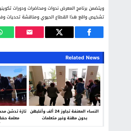
ويتضمن برنامج المعرض ندوات ومحاضرات ودورات تكويني
تشخيص واقع هذا القطاع الحيوي ومناقشة تحديات وف
Related News
النساء المعنفة تجاوز 24 ألف وأغلبهن
تازة تدشن محط
بدون مهنة وغير متعلمات
معلمة حضار
بالش