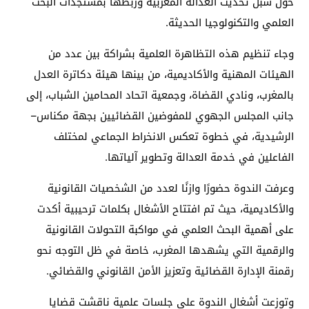
حول سبل تحديث العدالة المغربية وربطها بمستجدات البحث
العلمي والتكنولوجيا الحديثة.
وجاء تنظيم هذه التظاهرة العلمية بشراكة بين عدد من
الهيئات المهنية والأكاديمية، من بينها هيئة دكاترة العدل
بالمغرب، ونادي القضاة، وجمعية اتحاد المحامين الشباب، إلى
جانب المجلس الجهوي للمفوضين القضائيين بجهة مكناس–
الرشيدية، في خطوة تعكس الانخراط الجماعي لمختلف
الفاعلين في خدمة العدالة وتطوير آلياتها.
وعرفت الندوة حضورًا وازنًا لعدد من الشخصيات القانونية
والأكاديمية، حيث تم افتتاح الأشغال بكلمات ترحيبية أكدت
على أهمية البحث العلمي في مواكبة التحولات القانونية
والرقمية التي يشهدها المغرب، خاصة في ظل التوجه نحو
رقمنة الإدارة القضائية وتعزيز الأمن القانوني والقضائي.
وتوزعت أشغال الندوة على جلسات علمية ناقشت قضايا