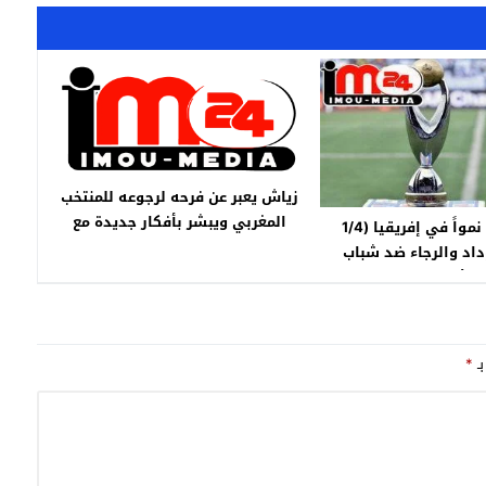
زياش يعبر عن فرحه لرجوعه للمنتخب
المغربي ويبشر بأفكار جديدة مع
أقل البلدان نمواً في إفريقيا (1/4
المدرب الركراكي
داد والرجاء ضد شباب
 والأهلي المصري.
بـ
*