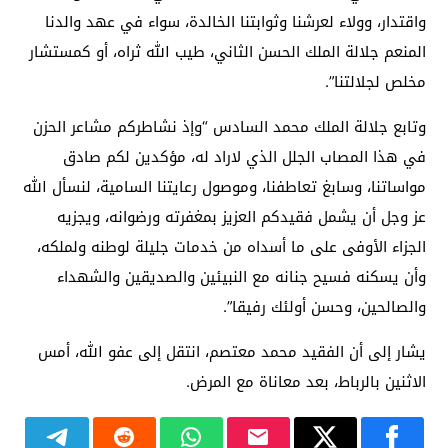
واقتدار، وولاء لعرشنا وثوابتنا الخالدة، سواء في عهد والدنا
المنعم جلالة الملك الحسن الثاني، طيب الله ثراه، أو كمستشار
مخلص لجلالتنا”.
وتابع جلالة الملك محمد السادس “وإذ نشاطركم مشاعر الحزن
في هذا المصاب الجلل الذي لاراد له، مؤكدين لكم صادق
مواساتنا، وسابغ تعاطفنا، وموصول رعايتنا السامية، لنسأل الله
عز وجل أن يشمل فقيدكم العزيز بمغفرته ورضوانه، ويجزيه
الجزاء الأوفى على ما أسداه من خدمات جليلة لوطنه ولملكه،
وأن يسكنه فسيح جنانه مع النبيئين والصديقين والشهداء
والصالحين، وحسن أولئك رفيقا”.
يشار إلى أن الفقيد محمد معتصم، انتقل إلى عفو الله، أمس
الاثنين بالرباط، بعد معاناة مع المرض.