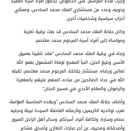
وجرت هذه المراسم، على الخصوص، بحضور أفراد أسرة الفقيد
وذويه، وعدد من مستشاري الملك محمد السادس، وممثلي
أحزاب سياسية وشخصيات أخرى.
وكان جلالة الملك محمد السادس قد بعث برقية تعزية
ومواساة إلى أفراد أسرة المرحوم محمد معتصم.
وجاء في برقية الملك محمد السادس “فقد تلقينا بعميق
الأسى وبليغ الحزن، النبأ المفجع لوفاة المشمول بعفو الله
تعالى ورضاه، مستشار جلالتنا، المرحوم محمد معتصم، تقبله
الله في عداد الصالحين من عباده، المنعم عليهم بالمغفرة
والرضوان، والمقام الأبدي في فسيح الجنان”.
وأضاف جلالة الملك محمد السادس “وبهذه المناسبة المؤلمة،
نعرب لوالديه الكريمين، ولأرملته الفاضلة السيدة نبيلة ونجليه
عصام وسارة، ولكافة أفراد أسرتكم، وسائر أهل الراحل المبرور
وأصدقائه ومحبيه، عن أحر عبارات التعازي وأصدق مشاعر