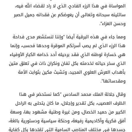
المواساة في هذا الرزء الفادح، الذي لا راد لقضاء الله فيه،
سائلينه سبحانه وتعالى أن يعوضكم عن فقدانه جميل الصبر
وحسن العزاء”.
ومما جاء في هذه البرقية أيضا “وإننا لنستشعر مدى فداحة
هذا الرزء الذي لم يصب أسرتكم الموقرة وحدها فحسب، وإنما
هي خسارة لوطنه الذي فقد برحيله أحد خدامه الكبار الأوفياء
الذي سخر حياته لخدمته بكل تفان ونكران ذات في تعلق متين
بأهداب العرش العلوي المجيد، وتشبث مكين بثوابت الأمة
ومقدساتها”.
وقال جلالة الملك محمد السادس “كما نستحضر في هذا
الظرف العصيب، بكل تقدير وإجلال، ما كان يتحلى به الراحل
الكبير من حميد الخصال، ومن غيرة وطنية مشهود بها، وسعة
أفق فكرية وأكاديمية رفيعة، وحنكة سياسية ودستورية بالغة،
جسدها في مختلف المناصب السامية التي تقلدها بكل كفاية