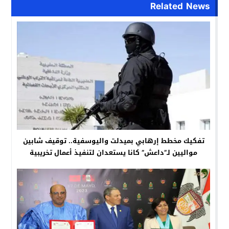
Related News
تفكيك مخطط إرهابي بميدلت واليوسفية.. توقيف شابين
مواليين لـ”داعش” كانا يستعدان لتنفيذ أعمال تخريبية