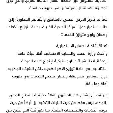
العادية، فستُؤمَّن عبر “مصحة النهار” التابعة للمركز، والتي جرى
تجهيزها لاستقبال المرتفقين في ظروف مناسبة.
كما تم تعزيز العرض الصحي بالمناطق والأقاليم المجاورة، إلى
جانب استمرار عمل المراكز الصحية القريبة، بهدف توزيع الضغط
وضمان ولوج متوازن للخدمات.
تعبئة شاملة لضمان الاستمرارية
وأكدت وزارة الصحة والحماية الاجتماعية أنها عبأت كافة
الإمكانيات البشرية واللوجستيكية لإنجاح هذه المرحلة
الانتقالية، مع إعادة توزيع الأطر الصحية داخل الشبكة الجهوية
دون المساس بحقوقها، وضمان تقديم الخدمات في ظروف
آمنة ومنسقة.
ويُرتقب أن يشكل هذا المشروع رافعة حقيقية للقطاع الصحي
بالجهة، ليس فقط من حيث البنيات التحتية، بل أيضاً من حيث
جودة الخدمات والتخصصات الطبية، بما يعزز ثقة المواطنين في