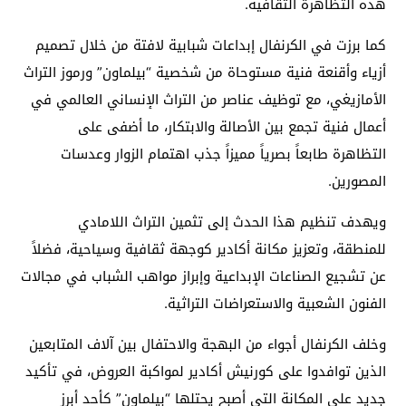
هذه التظاهرة الثقافية.
كما برزت في الكرنفال إبداعات شبابية لافتة من خلال تصميم
أزياء وأقنعة فنية مستوحاة من شخصية “بيلماون” ورموز التراث
الأمازيغي، مع توظيف عناصر من التراث الإنساني العالمي في
أعمال فنية تجمع بين الأصالة والابتكار، ما أضفى على
التظاهرة طابعاً بصرياً مميزاً جذب اهتمام الزوار وعدسات
المصورين.
ويهدف تنظيم هذا الحدث إلى تثمين التراث اللامادي
للمنطقة، وتعزيز مكانة أكادير كوجهة ثقافية وسياحية، فضلاً
عن تشجيع الصناعات الإبداعية وإبراز مواهب الشباب في مجالات
الفنون الشعبية والاستعراضات التراثية.
وخلف الكرنفال أجواء من البهجة والاحتفال بين آلاف المتابعين
الذين توافدوا على كورنيش أكادير لمواكبة العروض، في تأكيد
جديد على المكانة التي أصبح يحتلها “بيلماون” كأحد أبرز