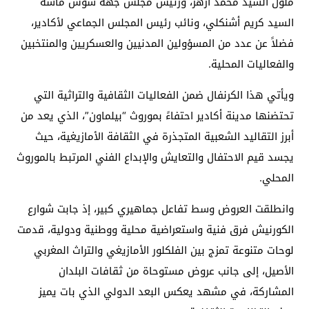
ملول السيد محمد أزهر، ورئيس مجلس جهة سوس ماسة
السيد كريم أشنكلي، ونائب رئيس المجلس الجماعي لأكادير،
فضلاً عن عدد من المسؤولين المدنيين والعسكريين والمنتخبين
والفعاليات المحلية.
ويأتي هذا الكرنفال ضمن الفعاليات الثقافية والتراثية التي
تحتضنها مدينة أكادير احتفاءً بموروث “بيلماون”، الذي يعد من
أبرز التقاليد الشعبية المتجذرة في الثقافة الأمازيغية، حيث
يجسد قيم الاحتفال والتعايش والإبداع الفني المرتبط بالموروث
المحلي.
وانطلقت العروض وسط تفاعل جماهيري كبير، إذ جابت شوارع
الكورنيش فرق فنية واستعراضية محلية ووطنية ودولية، قدمت
لوحات متنوعة تمزج بين الفلكلور الأمازيغي والتراث المغربي
الأصيل، إلى جانب عروض مستوحاة من ثقافات البلدان
المشاركة، في مشهد يعكس البعد الدولي الذي بات يميز