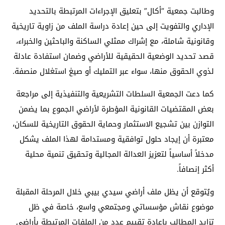
وطالبت جمعية “أكال” بتعليق الإجراءات المرتبطة بالتحديد
الإداري والتفويت إلى حين إعادة دراسة الملف من زاوية تاريخية
وقانونية شاملة، مع إشراك ممثلي الساكنة والباحثين والخبراء،
قصد تحديد الوضعية الحقيقية للأراضي وضمان استفادة عادلة
لذوي الحقوق منها، سواء عبر التمليك أو صيغ استغلال منصفة.
كما دعت الجمعية السلطات التشريعية والتنفيذية إلى مراجعة
بعض المقتضيات القانونية المؤطرة لأراضي الجموع بما يضمن
التوازن بين تشجيع الاستثمار وحماية الحقوق التاريخية للسكان،
معتبرة أن إيجاد حلول توافقية ومستدامة لهذا الملف يشكل
مدخلاً أساسياً لتعزيز العدالة المجالية وتحقيق تنمية محلية
أكثر إنصافاً.
ويُتوقع أن يظل ملف أراضي سيدي بيبي خلال المرحلة المقبلة
موضوع نقاش مؤسساتي ومجتمعي واسع، خاصة في ظل
تزايد المطالب بإعادة تقييم عدد من الملفات المرتبطة بأراضي