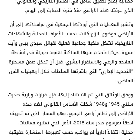
مطالبة بفتح تحقيق شامل في المسار التاريخي والقانوني
الذي عرفته هذه الأراضي منذ فترة الحماية إلى اليوم.
وتشير المعطيات التي أوردتها الجمعية في مراسلاتها إلى أن
الأراضي موضوع النزاع كانت، بحسب الأعراف المحلية والشهادات
التاريخية، تشكل ملكية جماعية فعلية لقبائل سيدي بيبي وآيت
عميرة، حيث اعتمدت عليها الساكنة لعقود طويلة في أنشطة
الفلاحة والرعي والاستقرار البشري، قبل أن تدخل ضمن مسطرة
“التحديد الإداري” التي باشرتها السلطات خلال أربعينيات القرن
الماضي.
ووفق الوثائق التي تم الاستناد إليها، فإن قرارات وزارية صدرت
سنتي 1945 و1948 شكلت الأساس القانوني لضم هذه
الأراضي إلى نظام أراضي الجموع، وهو المسار الذي تم تحيينه
لاحقاً بمرسوم صدر سنة 2018، الأمر الذي تعتبره فعاليات
محلية انتقالاً إدارياً لم يواكب، حسب تعبيرها، استشارة حقيقية