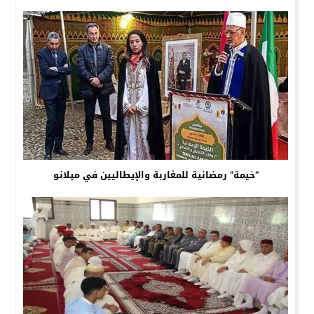
“خيمة” رمضانية للمغاربة والإيطاليين في ميلانو