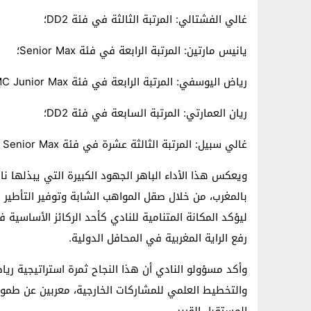
غالي الفشتالي: المرتبة الثالثة في فئة DD2؛
يانيس مارتين: المرتبة الرابعة في فئة Senior Max؛
رياض اليوسفي: المرتبة الرابعة في فئة RMC Junior Max؛
ريان العمارتي: المرتبة السابعة في فئة DD2؛
غالي سبيل: المرتبة الثالثة عشرة في فئة RMC Senior Max.
ويعكس هذا الأداء الباهر الجهود الكبيرة التي يبذلها نا
بالمغرب، من خلال صقل المواهب الشابة وتوفير التأطير ال
ليؤكد المكانة المتنامية للنادي كأحد الركائز الأساسي
رفع الراية المغربية في المحافل الدولية.
وأكد مسؤولو النادي أن هذا النجاح ثمرة استراتيجية ري
والتخطيط العلمي للمشاركات الخارجية، معربين عن طمو