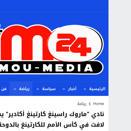
الرئيسية
أخبار
سياسة
رياضة
فن
Home
رياضة
نادي “ماروك راسينغ كارتينغ أكادير” ي
لافت في كأس الأمم للكارتينغ بالدوحة