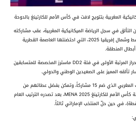
انيكية المغربية بتتويج لافت في كأس الأمم للكارتينغ بالدوحة
 التألق في سجل الرياضة الميكانيكية المغربية، عقب مشاركته
المشرفة في كأس الأمم للكارتينغ لمنطقة الشرق الأوسط وشمال إفريقيا 2025، التي احتضنتها العاصمة القطرية
وتمكّن البطل المغربي نادر القباج، المنتمي للنادي، من إحراز المرتبة الأولى في فئة DD2 ماسترز المخصصة للمتسابقين
وشارك النادي الأكاديري بسبعة متسابقين ضمن المنتخب المغربي الذي ضم 15 مشاركاً، وتمكن بفضل عطائهم من
المساهمة في فوز المنتخب الوطني المغربي بلقب بطولة كأس الأمم للكارتينغ MENA 2025، بعد تصدره الترتيب العام
ي: