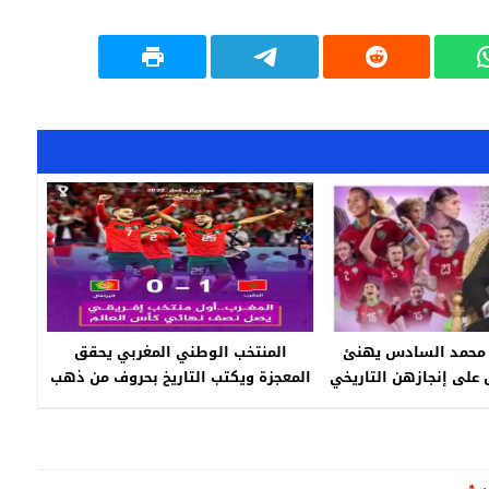
ك محمد السادس يهنئ
المنتخب الوطني المغربي يحقق
على إنجازهن التاريخي
المعجزة ويكتب التاريخ بحروف من ذهب
يقيا للسيدات 2024