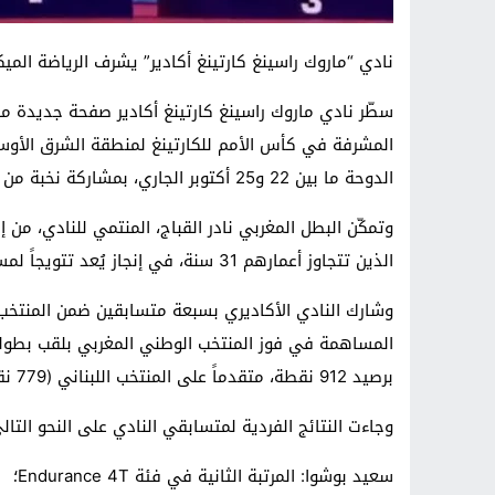
نادي “ماروك راسينغ كارتينغ أكادير” يشرف الرياضة الميك
سطّر نادي ماروك راسينغ كارتينغ أكادير صفحة جديدة من
الدوحة ما بين 22 و25 أكتوبر الجاري، بمشاركة نخبة من أبطال المنطقة.
الذين تتجاوز أعمارهم 31 سنة، في إنجاز يُعد تتويجاً لمسار تألقه المميز على الصعيدين الوطني والدولي.
برصيد 912 نقطة، متقدماً على المنتخب اللبناني (779 نقطة)، في حين حلّ المنتخب الإماراتي ثالثاً.
وجاءت النتائج الفردية لمتسابقي النادي على النحو التال
سعيد بوشوا: المرتبة الثانية في فئة Endurance 4T؛