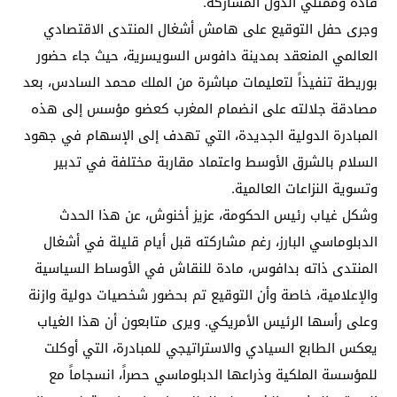
قادة وممثلي الدول المشاركة.
وجرى حفل التوقيع على هامش أشغال المنتدى الاقتصادي
العالمي المنعقد بمدينة دافوس السويسرية، حيث جاء حضور
بوريطة تنفيذاً لتعليمات مباشرة من الملك محمد السادس، بعد
مصادقة جلالته على انضمام المغرب كعضو مؤسس إلى هذه
المبادرة الدولية الجديدة، التي تهدف إلى الإسهام في جهود
السلام بالشرق الأوسط واعتماد مقاربة مختلفة في تدبير
وتسوية النزاعات العالمية.
وشكل غياب رئيس الحكومة، عزيز أخنوش، عن هذا الحدث
الدبلوماسي البارز، رغم مشاركته قبل أيام قليلة في أشغال
المنتدى ذاته بدافوس، مادة للنقاش في الأوساط السياسية
والإعلامية، خاصة وأن التوقيع تم بحضور شخصيات دولية وازنة
وعلى رأسها الرئيس الأمريكي. ويرى متابعون أن هذا الغياب
يعكس الطابع السيادي والاستراتيجي للمبادرة، التي أوكلت
للمؤسسة الملكية وذراعها الدبلوماسي حصراً، انسجاماً مع