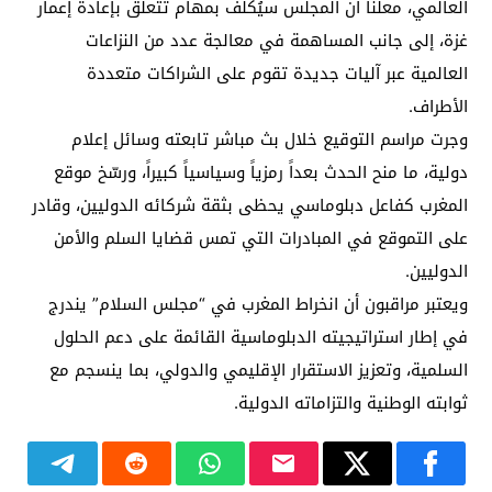
العالمي، معلناً أن المجلس سيُكلف بمهام تتعلق بإعادة إعمار
غزة، إلى جانب المساهمة في معالجة عدد من النزاعات
العالمية عبر آليات جديدة تقوم على الشراكات متعددة
الأطراف.
وجرت مراسم التوقيع خلال بث مباشر تابعته وسائل إعلام
دولية، ما منح الحدث بعداً رمزياً وسياسياً كبيراً، ورسّخ موقع
المغرب كفاعل دبلوماسي يحظى بثقة شركائه الدوليين، وقادر
على التموقع في المبادرات التي تمس قضايا السلم والأمن
الدوليين.
ويعتبر مراقبون أن انخراط المغرب في “مجلس السلام” يندرج
في إطار استراتيجيته الدبلوماسية القائمة على دعم الحلول
السلمية، وتعزيز الاستقرار الإقليمي والدولي، بما ينسجم مع
ثوابته الوطنية والتزاماته الدولية.