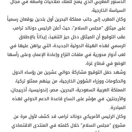
الدستور المغربي الذي يمنح للملك صلاحيات واسعة في مجال
السياسة الخارجية.
وكان المغرب إلى جانب مملكة البحرين أول بلدين يوقعان رسمياً
على ميثاق “مجلس السلام”، حيث أعلن الرئيس دونالد ترامب
عقب التوقيع أن الميثاق دخل حيز التنفيذ، إيذاناً بالإطلاق
الرسمي لهذه الهيئة الدولية الجديدة، التي يراهن عليها في
لعب أدوار محورية في ملفات النزاع وإعادة الإعمار، وعلى رأسها
الوضع في قطاع غزة.
وشهد حفل التوقيع مشاركة حوالي عشرين من رؤساء الدول
والحكومات ووزراء الشؤون الخارجية، من بينهم ممثلو تركيا،
المملكة العربية السعودية، البحرين، مصر، إندونيسيا، أذربيجان،
والأرجنتين، في مؤشر على اتساع قاعدة الدعم الدولي لهذه
المبادرة.
وكان الرئيس الأمريكي دونالد ترامب قد كشف لأول مرة عن
مشروع “مجلس السلام” خلال كلمته في المنتدى الاقتصادي