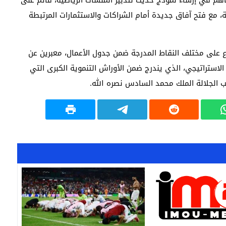
اهم في إرساء نموذج حديث لتدبير المنشآت الرياضية، قائم على
ضية، مع فتح آفاق جديدة أمام الشراكات والاستثمارات المرتبطة
ع على مختلف النقاط المدرجة ضمن جدول الأعمال، معبرين عن
لاستراتيجي، الذي يندرج ضمن الأوراش التنموية الكبرى التي
لجلالة الملك محمد السادس نصره الله.