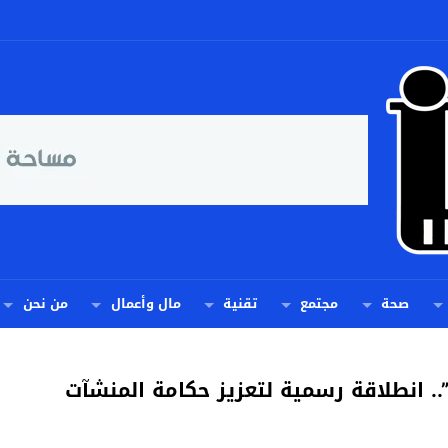
صحة
مجتمع
تقنية
مال وأعمال
من نحن
حداث شركة “AgadirRegionSport SA”.. انطلاقة رسمية لتعزيز حكامة المنشآت