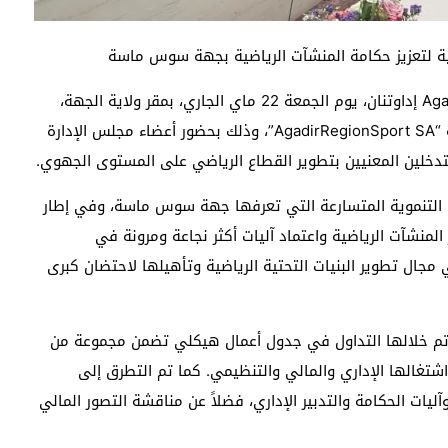
ترأس السيد والي جهة Souss-Massa، عامل عمالة Agadir إداوتنان، يوم الجمعة 22 ماي الجاري، بمقر ولاية الجهة،
أشغال أول اجتماع لمجلس إدارة شركة المنشآت الرياضية “AgadirRegionSport SA”، وذلك بحضور أعضاء مجلس الإدارة
خلين المعنيين بتطوير القطاع الرياضي على المستوى الجهوي.
 التنموية المتسارعة التي تعرفها جهة سوس ماسة، وفي إطار
المنشآت الرياضية واعتماد آليات أكثر نجاعة ومرونة في
 مجال تطوير البنيات التحتية الرياضية وتأهيلها لاحتضان كبرى
م خلالها التداول في جدول أعمال هيكلي تضمن مجموعة من
تغالها الإداري والمالي والتنظيمي. كما تم التطرق إلى
آليات الحكامة والتدبير الإداري، فضلاً عن مناقشة التصور المالي