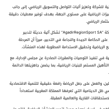
للشركة وتعزيز آليات التواصل والتسويق الرياضي، إلى جانب
تجهيزات الرياضية على مستوى الجهة، بهدف توفير معطيات دقيقة
ثمار الرياضي.
وفي كلمة توجيهية بالمناسبة، أكد السيد الوالي أن شركة “AgadirRegionSport SA” تشكل آلية حديثة لتدبير
لى الحكامة الجيدة والنجاعة في التدبير، مبرزاً أن المرحلة
ع الرياضية وتحقيق الاستدامة المطلوبة لهذه المنشآت.
ية في تنفيذ التوصيات والمقررات الصادرة عن مجلس الإدارة، مع
لتأهيل المستمر للبنيات الرياضية، بما يضمن جاهزيتها الدائمة
ين، والعمل على جعل الرياضة رافعة حقيقية للتنمية الاقتصادية
ظل الدينامية التي تعرفها المملكة المغربية استعداداً
تحقاقات القارية والعالمية المقبلة.