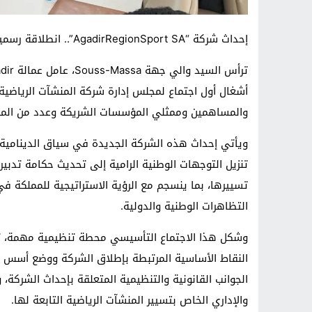
إحداث شركة “AgadirRegionSport SA”.. انطلاقة رسمية لتعزيز حكامة المنشآت الرياضية بجهة سوس ماسة
والمساهمين وممثلي المؤسسات الشريكة وعدد من المتد
ويأتي إحداث هذه الشركة الجديدة في سياق الدينامية
تنزيل التوجهات الوطنية الرامية إلى تحديث حكامة تدبير 
تسييرها، بما ينسجم مع الرؤية الاستراتيجية للمملكة في
التظاهرات الوطنية والدولية.
وشكل هذا الاجتماع التأسيسي محطة تنظيمية مهمة، ت
النقاط الأساسية المرتبطة بإطلاق الشركة ووضع أسس اش
الجوانب القانونية والتنظيمية المتعلقة بإحداث الشركة، و
والإداري الخاص بتسيير المنشآت الرياضية التابعة لها.