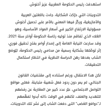
استهدفت رئيس الحكومة المغربية عزيز أخنوش.
التدوينات التي حرّكت الشكاية، جاءت باللغتين العربية
والأمازيغية، وركّز فيها المعني بالأمر على تحميل أخنوش
مسؤولية الارتفاع الكبير في أسعار المواد الأساسية، وهو
الغلاء الذي تفاقم منذ توليه رئاسة الحكومة أواخر سنة 2021.
وقد سارعت النيابة العامة إلى إصدار أوامر بفتح تحقيق فوري،
إثر توصّلها بشكاية رسمية من محامي رئيس الحكومة، ليُوضع
الشاب بعدها رهن الحراسة النظرية في انتظار استكمال
التحقيقات.
لكن هذا الاعتقال، ورغم استناده إلى مقتضيات القانون
الجنائي، لم يمر دون ردود فعل شعبية متباينة. فعلى مواقع
التواصل الاجتماعي، عبّر عدد كبير من المغاربة عن رفضهم
للتهديد والعنف، لكنهم في الوقت ذاته أبدوا تفهّمهم
لـ”دوافع الغضب” التي دفعت الشاب إلى نشر تلك التدوينات،