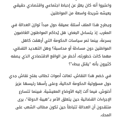
واعتبروا أنه كان يعبّر عن إحباط اجتماعي واقتصادي حقيقي
يعيشه شريحة واسعة من المواطنين.
ويطرح هذا الملف أسئلة عميقة حول مبدأ توازن العدالة في
المغرب. إذ يتساءل البعض: هل يُحاكم المواطنون الغاضبون
بسرعة، بينما تمر سياسات الحكومة التي أرهقت كاهل
المواطنين دون مساءلة أو محاسبة؟ وهل التهديد اللفظي،
مهما كانت خطورته، أخطر من الواقع الاقتصادي الذي يصفه
كثيرون بأنه “يقتل ببطء”؟
في خضم هذا النقاش، تعالت أصوات تطالب بفتح نقاش جدي
حول مسؤولية الحكومة الحالية، وعلى رأسها رئيسها عزيز
أخنوش، فيما آلت إليه الأوضاع المعيشية. فبينما تتسارع
الإجراءات القضائية حين يتعلق الأمر بـ”هيبة الدولة”، يرى
منتقدون أن العدالة تتباطأ حين تكون مطالب الشعب على
المحك.