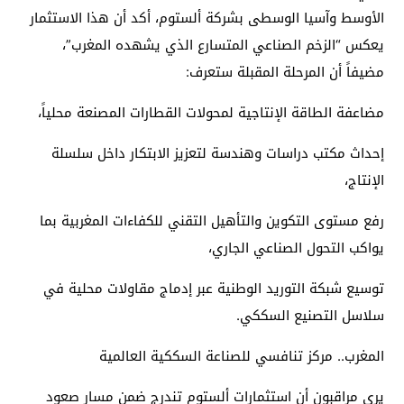
الأوسط وآسيا الوسطى بشركة ألستوم، أكد أن هذا الاستثمار
يعكس “الزخم الصناعي المتسارع الذي يشهده المغرب”،
مضيفاً أن المرحلة المقبلة ستعرف:
مضاعفة الطاقة الإنتاجية لمحولات القطارات المصنعة محلياً،
إحداث مكتب دراسات وهندسة لتعزيز الابتكار داخل سلسلة
الإنتاج،
رفع مستوى التكوين والتأهيل التقني للكفاءات المغربية بما
يواكب التحول الصناعي الجاري،
توسيع شبكة التوريد الوطنية عبر إدماج مقاولات محلية في
سلاسل التصنيع السككي.
المغرب.. مركز تنافسي للصناعة السككية العالمية
يرى مراقبون أن استثمارات ألستوم تندرج ضمن مسار صعود