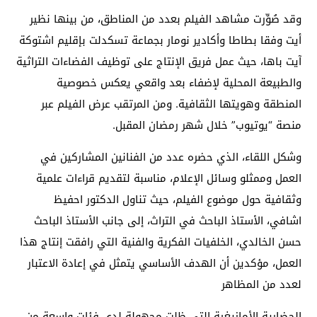
وقد صُوِّرت مشاهد الفيلم بعدد من المناطق، من بينها نظير
أيت وفقا بطاطا وأكادير نومار بجماعة تسكدلت بإقليم اشتوكة
آيت باها، حيث عمل فريق الإنتاج على توظيف الفضاءات التراثية
والطبيعة المحلية لإضفاء بعد واقعي يعكس خصوصية
المنطقة وهويتها الثقافية. ومن المرتقب عرض الفيلم عبر
منصة “يوتيوب” خلال شهر رمضان المقبل.
وشكل اللقاء، الذي حضره عدد من الفنانين المشاركين في
العمل وممثلو وسائل الإعلام، مناسبة لتقديم قراءات علمية
وثقافية حول موضوع الفيلم، حيث تناول الدكتور احفيظ
اشافي، الأستاذ الباحث في التراث، إلى جانب الأستاذ الباحث
حسن الخالدي، الخلفيات الفكرية والفنية التي رافقت إنتاج هذا
العمل، مؤكدين أن الهدف الأساسي يتمثل في إعادة الاعتبار
لعدد من المظاهر
الحضارية الأمازيغية التي ظلت مجهولة لدى فئات واسعة من