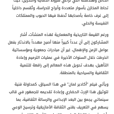
الخاص وهندسته التي تراعي شروط الحماية والتخزين، حيث
تحاط المخازن بأسوار متعددة وأبراج للحراسة، وتُقسم داخلياً
إلى غرف خاصة بأصحابها تُحفظ فيها الحبوب والممتلكات
النفيسة والحلي.
ورغم القيمة التاريخية والمعمارية لهذه المنشآت، أشار
المشاركون إلى أن عدداً كبيراً منها أصبح مهدداً بالاندثار بفعل
عوامل الزمن والإهمال، غير أن مبادرات جمعوية ومؤسساتية
انخرطت خلال السنوات الأخيرة في عمليات الترميم وإعادة
التأهيل، بهدف تحويل هذه المعالم إلى رافعة للتنمية
الثقافية والسياحية بالمنطقة.
ويأتي فيلم “أكادير لمان” في هذا السياق، كمحاولة فنية
لتوثيق هذا الإرث الحضاري وإعادة تقديمه للجمهور في قالب
سينمائي يجمع بين البعد الإبداعي والرسالة الثقافية، بما
يسهم في التعريف بغنى الثقافة الأمازيغية وترسيخ الوعي