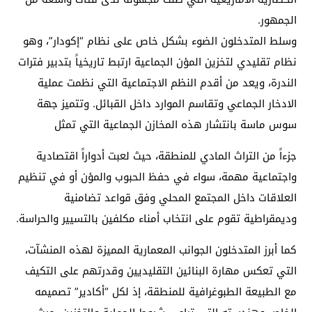
الجمهور.
وسلط المتدخلون الضوء بشكل خاص على نظام “إكودار”، وهو
نظام تقليدي لتخزين المؤن الجماعية ارتبط تاريخياً بتدبير فترات
الندرة، ويعد من أقدم النظم الاجتماعية التي نظمت عملية
الادخار الجماعي وتقاسم الموارد داخل القبائل. وتتميز جهة
سوس ماسة بانتشار هذه المخازن الجماعية التي تمثل
جزءاً من التراث المادي للمنطقة، حيث لعبت أدواراً اقتصادية
واجتماعية مهمة، سواء في حفظ الحبوب والمؤن أو في تنظيم
العلاقات داخل المجتمع المحلي وفق قواعد تضامنية
وديمقراطية تقوم على انتخاب أمناء مكلفين بالتسيير والحراسة.
كما أبرز المتدخلون الجوانب المعمارية المميزة لهذه المنشآت،
التي تعكس مهارة البنائين التقليديين وقدرتهم على التكيف
مع الطبيعة الطبوغرافية للمنطقة، إذ لكل “أكادير” تصميمه