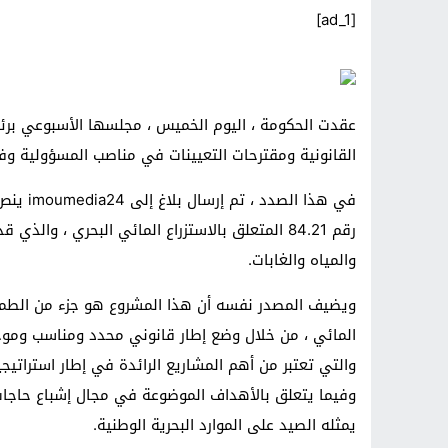
[ad_1]
عقدت الحكومة ، اليوم الخميس ، مجلسها الأسبوعي بر
القانونية ومقترحات التعيينات في مناصب المسؤولية وفق المادة 92 من الدستور ، ومراجعة ا
في هذا 
رقم 84.21 المتعلق بالاستزراع المائي البحري ، وا
والمياه والغابات.
ويضيف المصدر نفسه أن هذا المشروع هو جزء من الطموح 
المائي ، من خلال وضع إطار قانوني محدد ومناسب ومو
والتي تعتبر من أهم المشاريع الرائدة في إطار استراتيجية
وفيما يتعلق بالأهداف الموضوعة في مجال إشباع حاجا
يمثله الصيد على الموارد البحرية الوطنية.