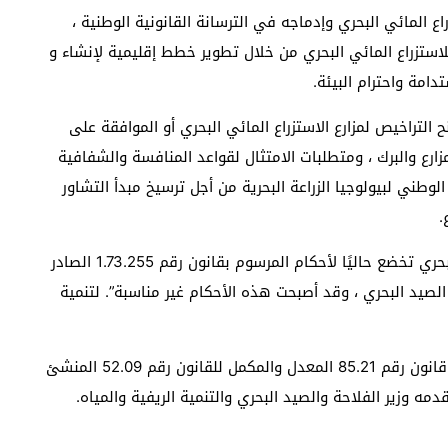
المائي البحري وإدماجه في الترسانة القانونية الوطنية ،
استزراع المائي البحري من خلال تطوير خطط إقليمية لإنشاء و
امة واحترام البيئة.
التراخيص لمزارع الاستزراع المائي البحري أو الموافقة على
ع والبرك ، ومتطلبات الامتثال لقواعد المنافسة والشفافية
لوطني لبيولوجيا الزراعة البحرية من أجل ترسيخ مبدأ التشاور
.
وجاء في البيان الصحفي أن “أنشطة الاستزراع المائي البحري تخضع حاليًا لأحكام المرسوم بقانون رقم 1.73.255 الصادر
بر 1973) المتعلق بتنظيم الصيد البحري ، وقد أصبحت هذه الأحكام غير مناسبة”. لتنمية
وفي السياق ذاته ، ناقش مجلس الحكومة وأقر مشروع قانون رقم 85.21 المعدل والمكمل للقانون رقم 52.09 المنشئ
قدمه وزير الفلاحة والصيد البحري والتنمية الريفية والمياه.