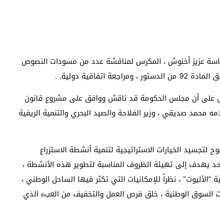
ئاسة عزيز أخنوش ، المكرس لمناقشة عدد من مسودات النصوص
تفاقية دولية. .
الصدد ، تم إرسال بلاغ إلى imoumedia24 ينص على أن مجلس الحكومة قد ناقش ووافق على مشروع قانون
لذي قدمه محمد صديقي ، وزير الفلاحة والصيد البحري والتنمية الريفية
لتجسيد الخيارات الاستراتيجية لتنمية أنشطة الاستزراع
حد يهدف إلى تهيئة الظروف المناسبة لتطوير هذه الأنشطة ،
 “الأليوت” ، نظراً للإمكانيات التي تكثر فيها الساحل الوطني ،
ت السوق الوطنية ، خلق فرص العمل والتخفيف من العبء الذي