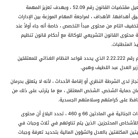
وأوضح الاتصال أن هذا المشروع يأتي في ضوء نتائج تفعيل مقتضيات القانون رقم 52.09 ، وبهدف تعزيز المهمة
يق أهدافها. الأهداف ، لمراجعة المهام الموزعة بين الإدارات
خفيف التام من محتوى مبدأ التخصص ، خاصة أنه جاء أولاً عند
 محتوى القانون التشريعي للوكالة مع أحكام قانون تنظيم
ذ المتطلبات.
شرع مجلس الحكومة في مناقشة وإقرار مشروع المرسوم رقم 2.22.222 الذي يحدد قواعد النظام الغذائي للمعتقلين
ير العدل عبد اللطيف وهبي.
ز لدى الشرطة النظري أو إقامة الأحداث ، لأنه لا يتعلق بحرمان
مان حماية الشخص. الشخص المعتقل ، مع ما يترتب على ذلك من
تحافظ على كرامتهم وسلامتهم الجسدية.
من أجل تنزيل أحكام القانون رقم 22-01 المتعلق بالإجراءات الجنائية في المادتين 66 و 460 ، تحدد البلاغ أن محتوى
لأشخاص المحتجزين. الذين يتم تناولهم في ثلاث وجبات في
يتين المكلفتين بالعدل والشؤون المالية بتحديد تعرفة وجبات