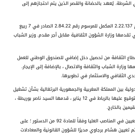
الشرطة. يُعهد بالحضانة والقصر الذين يتم احتجازهم إلى
ناقش مجلس الحكومة ووافق على مشروع المرسوم رقم 2.22.137 المكمل للمرسوم رقم 2.84.22 الصادر في 7 ربيع
1984) بتحديد الخدمات التي تقدمها وزارة الشؤون الثقافية مقابل أجر مقدم. وزير الشباب
 قطاع الثقافة من تحصيل دخل إضافي للصندوق الوطني للعمل
 وزارة الشباب والثقافة والاتصال ، بالإضافة إلى الإيجار.
دي الثقافي والاستثمار في تطويرها.
دولية بين المملكة المغربية والجمهورية البرتغالية بشأن تشغيل
وإقامة العمال المغاربة في الجمهورية البرتغالية ، تم التوقيع عليها بالرباط في 12 يناير ، قدمها السيد ناصر بوريطة ،
قيمين بالخارج.
اختتم مجلس الحكومة عمله بمناقشة وإقرار مقترحات التعيين في المناصب العليا وفقاً للمادة 92 من الدستور ؛ على
تم تعيين هشام برجاوي مديرًا للشؤون القانونية والمعادلات