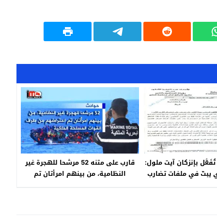
َعَّل بإنزكان آيت ملول:
قارب على متنه 52 مرشحا للهجرة غير
ي يبتّ في ملفات تضارب
النظامية، من بينهم امرأتان تم
لمنتخبين جماعيين
اعتراضهم من طرف القوات المسلحة
الملكية