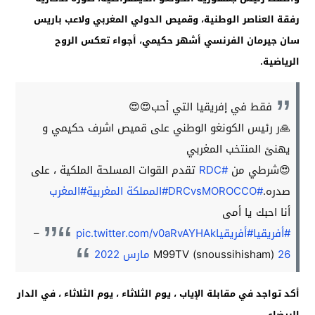
رفقة العناصر الوطنية، وقميص الدولي المغربي ولاعب باريس
سان جيرمان الفرنسي أشهر حكيمي، أجواء تعكس الروح
الرياضية.
فقط في إفريقيا التي أحب😍😍
🙏ر رئيس الكونغو الوطني على قميص اشرف حكيمي و
يهنئ المنتخب المغربي
😍شرطي من
#RDC
تقدم القوات المسلحة الملكية ، على
صدره.
#DRCvsMOROCCO
#المملكة المغربية
#المغرب
أنا احبك يا أمى
#أفريقيا
#أفريقيا
pic.twitter.com/v0aRvAYHAk
–
26 مارس 2022
M99TV (snoussihisham)
أكد تواجد في مقابلة الإياب ، يوم الثلاثاء ، يوم الثلاثاء ، في الدار
البيضاء.